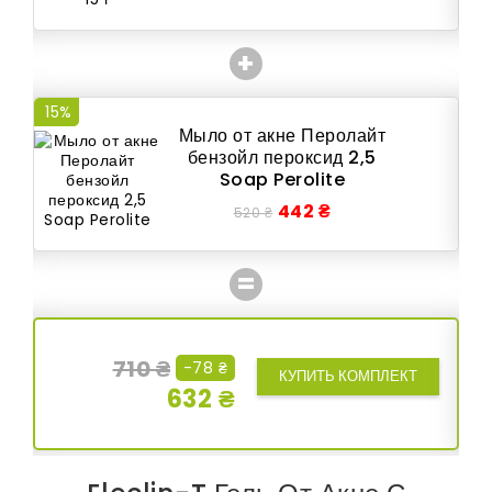
+
15%
15
Мыло от акне Перолайт
бензойл пероксид 2,5
Soap Perolite
442 ₴
520 ₴
=
710 ₴
-78 ₴
КУПИТЬ КОМПЛЕКТ
632 ₴