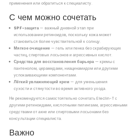
применения или обратиться к специалисту.
С чем можно сочетать
SPF-защита
— важный дневной этап при
использовании ретиноидов, поскольку кожа может
становиться более чувствительной к солнцу.
Мягкое очищение
— гель или пенка без скрабирующих
частиц, спиртовых лосьонов и агрессивных кислот.
Средства для восстановления барьера
— кремы с
пантенолом, церамидами, ниацинамидом или другими
успокаивающими компонентами.
Лёгкий увлажняющий крем
— для уменьшения
сухости и стянутости во время активного ухода.
Не рекомендуется самостоятельно сочетать Eleclin-T с
другими ретиноидами, кислотными пилингами, агрессивными
средствами от акне или спиртовыми лосьонами без
консультации специалиста.
Важно