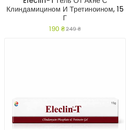
Eleclin-T Гель От Акне С
Клиндамицином И Третиноином, 15
Г
190 ₴
249 ₴