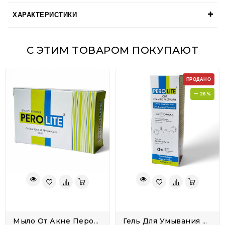
ХАРАКТЕРИСТИКИ
С ЭТИМ ТОВАРОМ ПОКУПАЮТ
ПРОДАНО
— 26%
Мыло От Акне Перолайт Бензойл Пероксид 2,5 Soap Perolite
Гель Для Умывания Перекись Бензоила Perolite 3% Acne Facewash 100 Мл