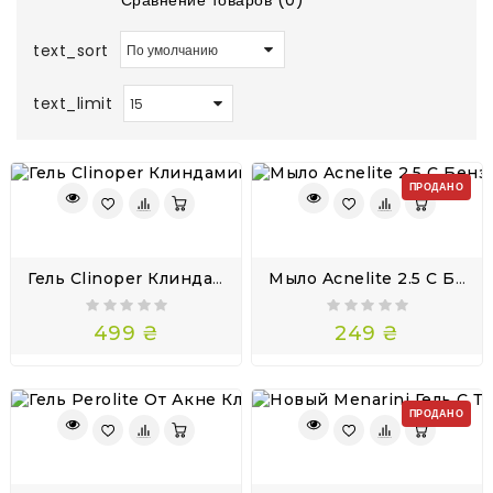
Сравнение товаров (0)
text_sort
text_limit
ПРОДАНО
Гель Clinoper Клиндамицин 1 И Бензоил Пероксид 5 Benzoxin Дуак 25г
Мыло Acnelite 2.5 С Бензоил Пероксидом Perolite
499 ₴
249 ₴
ПРОДАНО