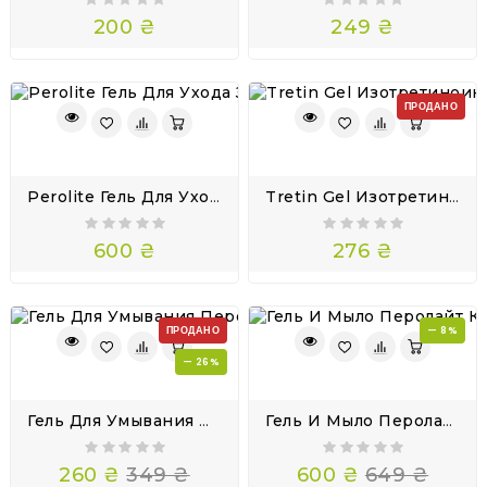
200 ₴
249 ₴
ПРОДАНО
Perolite Гель Для Ухода За Кожей Epiduo Эффезел Адапален 0,1 И Перекись Бензоила 2,5
Tretin Gel Изотретиноин 0.05% — Эффективный Дерматологический Гель 30г
600 ₴
276 ₴
ПРОДАНО
— 8%
— 26%
Гель Для Умывания Перекись Бензоила Perolite 3% Acne Facewash 100 Мл
Гель И Мыло Перолайт Клиндамицин И Бензоил Пероксид Perolite
260 ₴
349 ₴
600 ₴
649 ₴