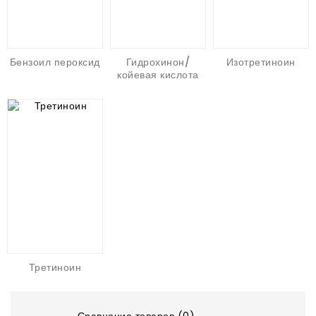
Бензоил пероксид
Гидрохинон/
Изотретиноин
койевая кислота
Третиноин