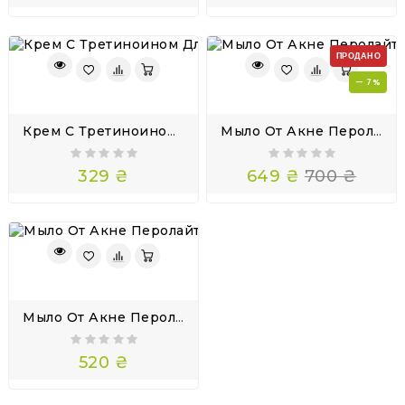
ПРОДАНО
— 7%
Крем С Третиноином Для Ухода За Проблемной Кожей Tretinoin Cream 0,05%
Мыло От Акне Перолайт Perolite Комплекс Гель Для Умывания
329 ₴
649 ₴
700 ₴
Мыло От Акне Перолайт Бензойл Пероксид 2,5 Soap Perolite
520 ₴