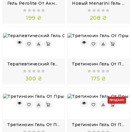
Гель Perolite От Акне Клиндамицин И Бензоил Пероксид 30г Зеркалин
Новый Menarini Гель С Третиноином Tretilite 0,1 Для Очищения Кожи 30 Г
199 ₴
208 ₴
Терапевтический Гель От Акне Перекись Бензоила Perolite 5 Gel 30г С Дозатором
Третиноин Гель От Прыщей 0,025% Tretinoin Eleneon 30г Новый Menarini
300 ₴
175 ₴
ПРОДАНО
Третиноин Гель От Прыщей 0,05 Tretinoin Eleneon 30г Новый Menarini
Третиноин Гель От Прыщей 0,1% Tretinoin Eleneon 30г Новый Menarini