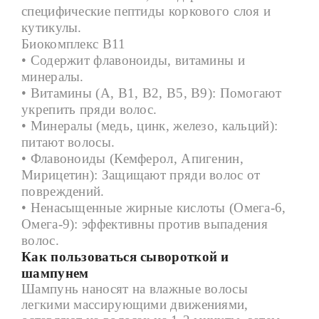
специфические пептиды коркового слоя и
кутикулы.
Б
иокомплекс
B11
• Содержит флавоноиды, витамины и
минералы.
• Витамины (А, В1, В2, В5, В9): Помогают
укрепить пряди волос.
• Минералы (медь, цинк, железо, кальций):
питают волосы.
• Флавоноиды (Кемферол, Апигенин,
Мирицетин): Защищают пряди волос от
повреждений.
• Ненасыщенные жирные кислоты (Омега-6,
Омега-9): эффективны против выпадения
волос.
Как пользоваться сывороткой и
шампунем
Шампунь наносят на влажные волосы
легкими массирующими движениями,