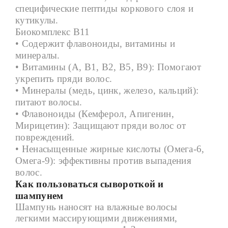
специфические пептиды коркового слоя и
кутикулы.
Б
иокомплекс
B11
• Содержит флавоноиды, витамины и
минералы.
• Витамины (А, В1, В2, В5, В9): Помогают
укрепить пряди волос.
• Минералы (медь, цинк, железо, кальций):
питают волосы.
• Флавоноиды (Кемферол, Апигенин,
Мирицетин): Защищают пряди волос от
повреждений.
• Ненасыщенные жирные кислоты (Омега-6,
Омега-9): эффективны против выпадения
волос.
Как пользоваться сывороткой и
шампунем
Шампунь наносят на влажные волосы
легкими массирующими движениями,