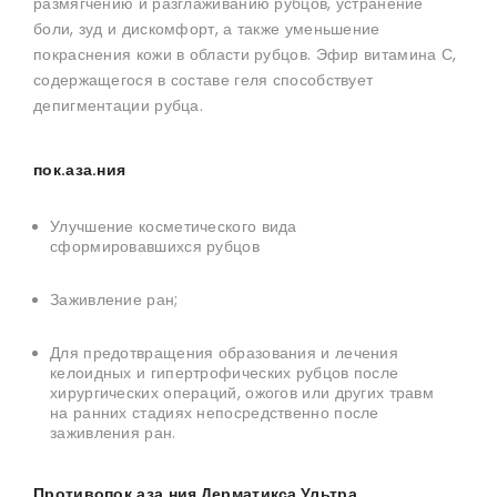
размягчению и разглаживанию рубцов, устранение
боли, зуд и дискомфорт, а также уменьшение
покраснения кожи в области рубцов.
Эфир витамина С,
содержащегося в составе геля способствует
депигментации рубца.
пок.аза.ния
Улучшение косметического вида
сформировавшихся рубцов
Заживление ран;
Для предотвращения образования и лечения
келоидных и гипертрофических рубцов после
хирургических операций, ожогов или других травм
на ранних стадиях непосредственно после
заживления ран.
Противопок.аза.ния Дерматикса Ультра