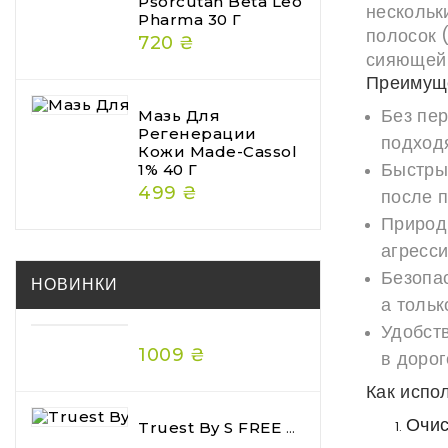
Psorcutan Beta Leo
нескольк
Pharma 30 Г
полосок 
720 ₴
сияющей 
Преимущ
Без пер
Мазь Для
Регенерации
подходя
Кожи Made-Cassol
Быстрый
1% 40 Г
499 ₴
после 
Природ
агресс
Безопас
НОВИНКИ
а тольк
Удобств
1009 ₴
в дорог
Как испо
Очис
Truest By S FREE Acid & Heat Care Hair Mask Premium 180 Г — Преміальна Відновлювальна Маска Для Волосся