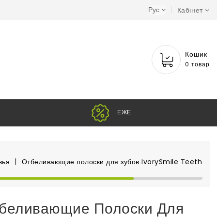
Рус
Кабінет
Кошик
0 товар
Н
вья
Отбеливающие полоски для зубов IvorySmile Teeth Whi
беливающие Полоски Для