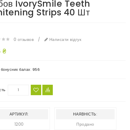
бов IvorySmile Teeth
itening Strips 40 Шт
e
0 отзывов
/
Написати відгук
 ₴
в бонусних балах:
956
сть
АРТИКУЛ:
НАЯВНІСТЬ:
1200
Продано