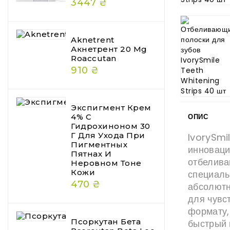
3447 ₴
Aknetrent
Акнетрент 20 Mg
Roaccutan
910 ₴
Экспигмент Крем
4% С
ОПИС
Гидрохиноном 30
Г Для Ухода При
IvorySmi
Пигментных
инноваци
Пятнах И
отбелива
Неровном Тоне
Кожи
специаль
470 ₴
абсолютн
для чувс
формату,
Псоркутан Бета
быстрый 