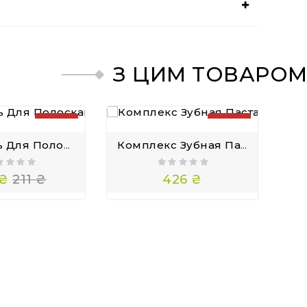
З ЦИМ ТОВАРОМ
ПРОДАНО
ПРОДАНО
— 29%
Жидкость Для Полоскания Рта, Хиора, Гималая 150 Мл
Комплекс Зубная Паста PS И Жидкость Для Полоскания Зубов На Натуральной Основе.
 ₴
211 ₴
426 ₴