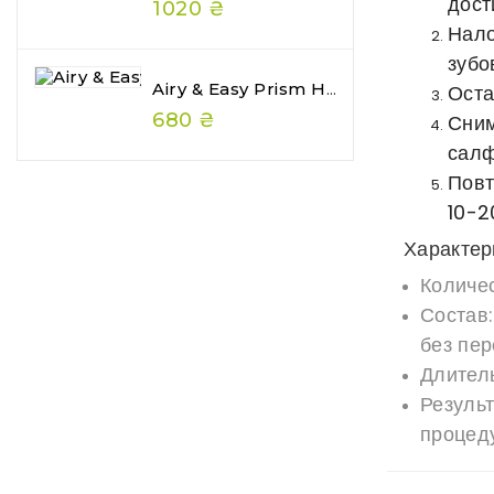
дост
1020 ₴
Нало
зубо
Airy & Easy Prism Hair Gelee — Глянцеве Желе Для Волосся З Ефектом Wet Hair
Оста
680 ₴
Сним
салф
Повт
10-2
Характер
Количес
Состав:
без пер
Длител
Результ
процеду