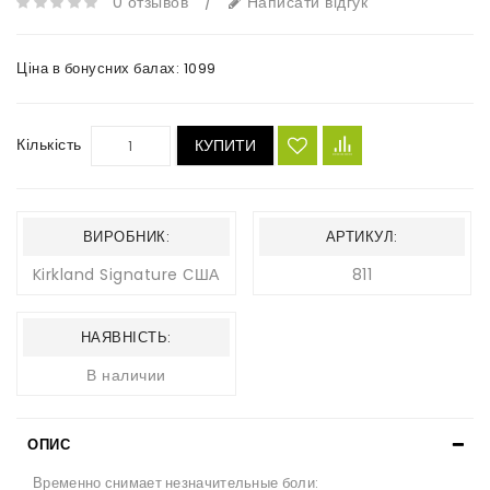
0 отзывов
/
Написати відгук
Ціна в бонусних балах:
1099
Кількість
КУПИТИ
ВИРОБНИК:
АРТИКУЛ:
Kirkland Signature США
811
НАЯВНІСТЬ:
В наличии
ОПИС
Временно снимает незначительные боли: