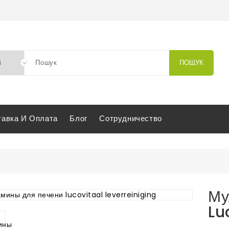
ПОШУК
тавка И Оплата
Блог
Сотрудничество
укция
ы и минералы
Му
 печени
тамины для печени lucovitaal leverreiniging
Lu