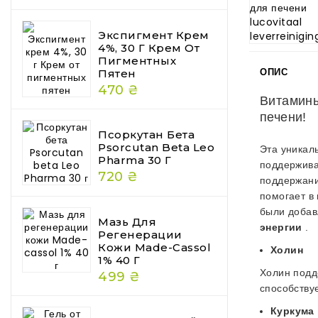
Экспигмент Крем
4%, 30 Г Крем От
Пигментных
ОПИС
Пятен
470 ₴
Витамины
печени!
Псоркутан Бета
Psorcutan Beta Leo
Эта уникал
Pharma 30 Г
поддержив
720 ₴
поддержан
помогает в
были добав
Мазь Для
энергии
.
Регенерации
Кожи Made-Cassol
Холин
1% 40 Г
Холин подд
499 ₴
способству
Куркума