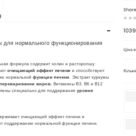
Shar
1039
 для нормального функционирования
Ціна 
ьная формула содержит холин и расторопшу:
Кількі
ают
очищающий эффект
печени
и
способствуют
ию нормальной
функции печени
.
Экстракт куркумы
переваривании жиров.
Витамины B3, B6 и B12
лены специально для поддержания
уровня
ерживает очищающий эффект печени и
ет поддержанию нормальной функции печени.