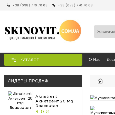
+38 (098) 770 70 68
+38 (073) 770 70 68
О Нас
Дос
КАТАЛОГ
ЛИДЕРЫ ПРОДАЖ
Вся прод
Витамин
Здоровье
Aknetrent
Мультиви
Акнетрент 20 Mg
Roaccutan
910 ₴