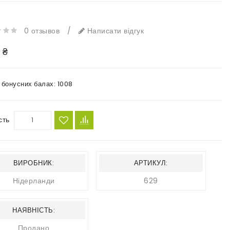
e
0 отзывов
/
Написати відгук
 ₴
в бонусних балах:
1008
сть
ВИРОБНИК:
АРТИКУЛ:
Нідерланди
629
НАЯВНІСТЬ:
Продано