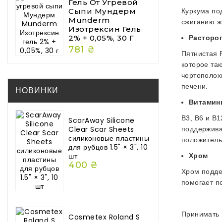
Гель От Угревой
Сыпи Мундерм
Куркума по
Munderm
сжиганию ж
Изотрексин Гель
2% + 0,05%, 30 Г
Расторо
781 ₴
Пятнистая 
которое так
чертополох
печени.
НОВИНКИ
Витамин
B3, B6 и B
ScarAway Silicone
Clear Scar Sheets
поддержива
силиконовые пластины
положитель
для рубцов 1.5" × 3", 10
шт
Хром
400 ₴
Хром подде
помогает п
Принимать 
Cosmetex Roland S