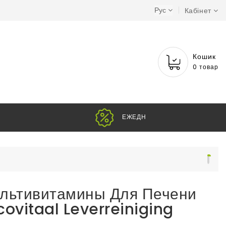
Рус
Кабінет
Кошик
0 товар
ЕЖ
льтивитамины Для Печени
covitaal Leverreiniging