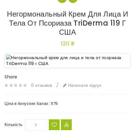
Негормональный Крем Для Лица И
Тела От Псориаза TriDerma 119 Г
США
1211 ₴
Share
0 отзывов
/
Написати відгук
Ціна в бонусних балах:
1175
Кількість