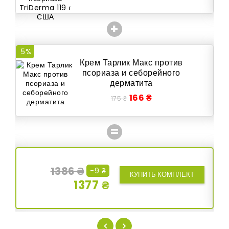
+
5%
6
Крем Тарлик Макс против
псориаза и себорейного
дерматита
166 ₴
175 ₴
=
1386 ₴
-9 ₴
КУПИТЬ КОМПЛЕКТ
1377 ₴