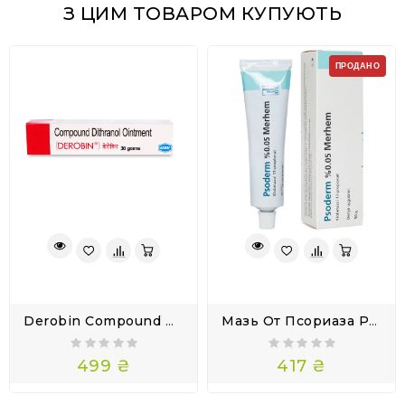
З ЦИМ ТОВАРОМ КУПУЮТЬ
ПРОДАНО
Derobin Compound Dithranol Ointment 30 Г — Мазь С Дитранолом При Псориазе
Мазь От Псориаза Pso-Derm 0.05%
499 ₴
417 ₴