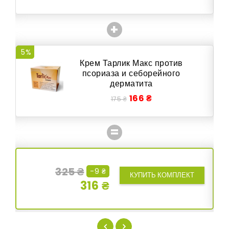
+
5%
6
Крем Тарлик Макс против
псориаза и себорейного
дерматита
166 ₴
175 ₴
=
325 ₴
-9 ₴
КУПИТЬ КОМПЛЕКТ
316 ₴