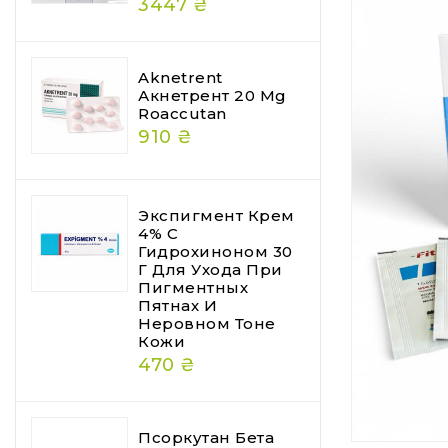
3447 ₴
Aknetrent
Акнетрент 20 Mg
Roaccutan
910 ₴
Экспигмент Крем
4% С
Гидрохиноном 30
Г Для Ухода При
Пигментных
Пятнах И
Неровном Тоне
Кожи
470 ₴
Псоркутан Бета