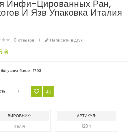
я Инфи-Цированных Ран,
огов И Язв Упаковка Италия
e
0 отзывов
/
Написати відгук
5 ₴
в бонусних балах:
1703
сть
ВИРОБНИК:
АРТИКУЛ:
Італія
1294