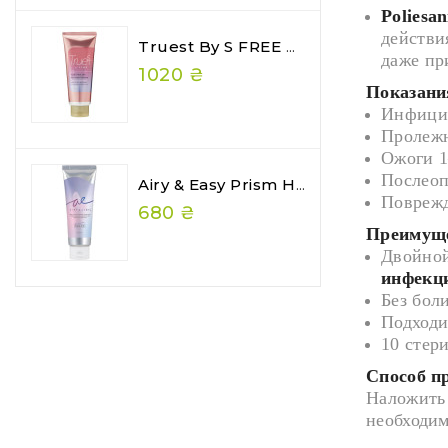
Poliesan
действи
Truest By S FREE Acid & Heat Care Hair Mask Premium 180 Г — Преміальна Відновлювальна Маска Для Волосся
даже пр
1020 ₴
Показани
Инфици
Пролежн
Ожоги 1
Послео
Airy & Easy Prism Hair Gelee — Глянцеве Желе Для Волосся З Ефектом Wet Hair
Поврежд
680 ₴
Преимуще
Двойно
инфекц
Без бол
Подходи
10 стер
Способ п
Наложить 
необходим