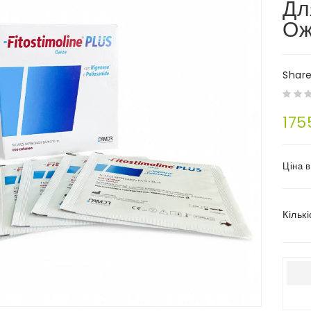
Дл
Ож
Shar
175
Ціна 
Кількі