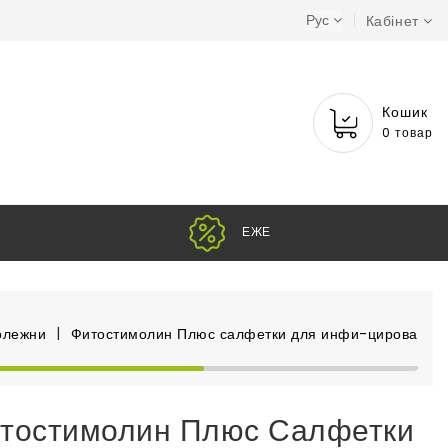
Рус
Кабінет
Кошик
0 товар
Н
олежни
Фитостимолин Плюс салфетки для инфи-цированных 
тостимолин Плюс Салфетки