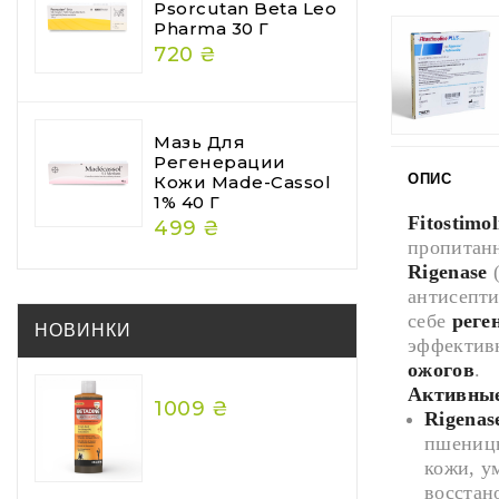
Psorcutan Beta Leo
Pharma 30 Г
720 ₴
Мазь Для
Регенерации
ОПИС
Кожи Made-Cassol
1% 40 Г
Fitostimo
499 ₴
пропитан
Rigenase
(
антисепти
себе
реге
НОВИНКИ
эффектив
ожогов
.
Активные
1009 ₴
Rigenas
пшеницы
кожи, у
восстан