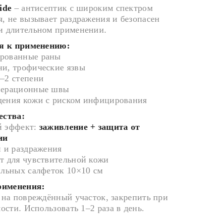
ide
– антисептик с широким спектром
я, не вызывает раздражения и безопасен
и длительном применении.
я к применению:
рованные раны
и, трофические язвы
–2 степени
перационные швы
ения кожи с риском инфицирования
ства:
й эффект:
заживление + защита от
ии
и и раздражения
т для чувствительной кожи
ильных салфеток 10×10 см
рименения:
на повреждённый участок, закрепить при
ости. Использовать 1–2 раза в день.