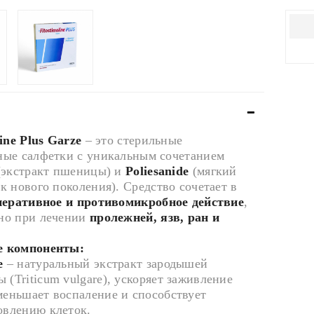
line Plus Garze
– это стерильные
ные салфетки с уникальным сочетанием
экстракт пшеницы) и
Poliesanide
(мягкий
к нового поколения). Средство сочетает в
неративное и противомикробное действие
,
но при лечении
пролежней, язв, ран и
 компоненты:
e
– натуральный экстракт зародышей
 (Triticum vulgare), ускоряет заживление
меньшает воспаление и способствует
овлению клеток.