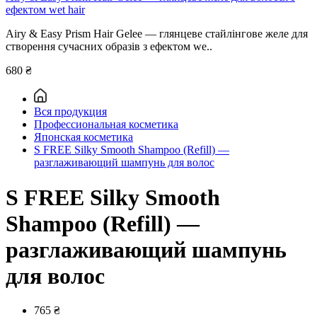
ефектом wet hair
Airy & Easy Prism Hair Gelee — глянцеве стайлінгове желе для
створення сучасних образів з ефектом we..
680 ₴
Вся продукция
Профессиональная косметика
Японская косметика
S FREE Silky Smooth Shampoo (Refill) —
разглаживающий шампунь для волос
S FREE Silky Smooth
Shampoo (Refill) —
разглаживающий шампунь
для волос
765 ₴