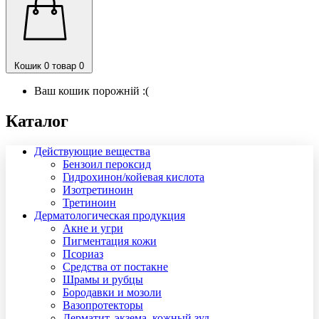
Кошик
0 товар
0
Ваш кошик порожній :(
Каталог
Действующие вещества
Бензоил пероксид
Гидрохинон/койевая кислота
Изотретиноин
Третиноин
Дерматологическая продукция
Акне и угри
Пигментация кожи
Псориаз
Средства от постакне
Шрамы и рубцы
Бородавки и мозоли
Вазопротекторы
Дерматит, экзема, кожный зуд