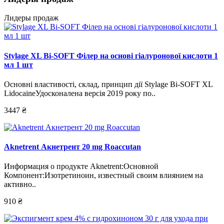
Лидеры продаж
Stylage XL Bi-SOFT Філер на основі гіалуронової кислоти 1
мл 1 шт
Основні властивості, склад, принцип дії Stylage Bi-SOFT XL
LidocaineУдосконалена версія 2019 року по..
3447 ₴
Aknetrent Акнетрент 20 mg Roaccutan
Информация о продукте Aknetrent:Основной
Компонент:Изотретиноин, известный своим влиянием на
активно..
910 ₴