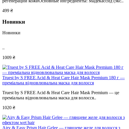
регенерации кожиОсновные ингредиенты: Мадекассид (экс..
499 ₴
Новинки
Новинки
..
1009 ₴
Truest by S FREE Acid & Heat Care Hair Mask Premium 180 г —
преміальна відновлювальна маска для волосся
Truest by S FREE Acid & Heat Care Hair Mask Premium — це
преміальна відновлювальна маска для волосся..
1020 ₴
Airy & Easy Prism Hair Gelee — глянцеве желе для волосся з