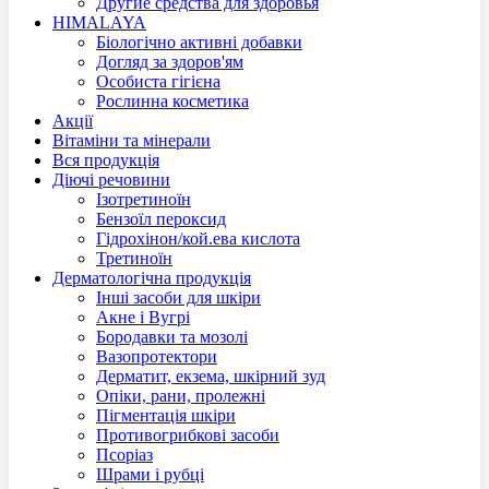
Другие средства для здоровья
HIMALAYA
Біологічно активні добавки
Догляд за здоров'ям
Особиста гігієна
Рослинна косметика
Акції
Вітаміни та мінерали
Вся продукція
Діючі речовини
Ізотретиноїн
Бензоїл пероксид
Гідрохінон/кой.ева кислота
Третиноїн
Дерматологічна продукція
Інші засоби для шкіри
Акне і Вугрі
Бородавки та мозолі
Вазопротектори
Дерматит, екзема, шкірний зуд
Опіки, рани, пролежні
Пігментація шкіри
Противогрибкові засоби
Псоріаз
Шрами і рубці