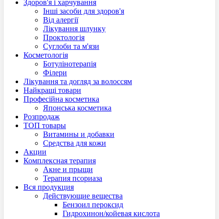
Здоров'я і харчування
Інші засоби для здоров'я
Від алергії
Лікування шлунку
Проктологія
Суглоби та м'язи
Косметологія
Ботулінотерапія
Філери
Лікування та догляд за волоссям
Найкращі товари
Професійна косметика
Японська косметика
Розпродаж
ТОП товары
Витамины и добавки
Средства для кожи
Акции
Комплексная терапия
Акне и прыщи
Терапия псориаза
Вся продукция
Действующие вещества
Бензоил пероксид
Гидрохинон/койевая кислота