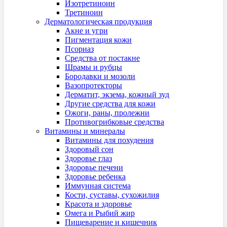
Изотретиноин
Третиноин
Дерматологическая продукция
Акне и угри
Пигментация кожи
Псориаз
Средства от постакне
Шрамы и рубцы
Бородавки и мозоли
Вазопротекторы
Дерматит, экзема, кожный зуд
Другие средства для кожи
Ожоги, раны, пролежни
Противогрибковые средства
Витамины и минералы
Витамины для похудения
Здоровый сон
Здоровье глаз
Здоровье печени
Здоровье ребенка
Иммунная система
Кости, суставы, сухожилия
Красота и здоровье
Омега и Рыбий жир
Пищеварение и кишечник