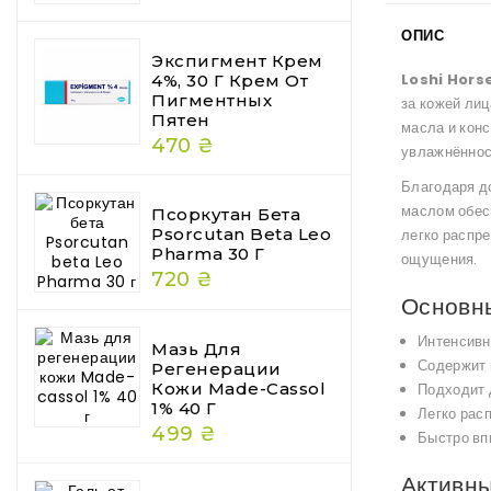
ОПИС
Экспигмент Крем
Loshi Hors
4%, 30 Г Крем От
Пигментных
за кожей лиц
Пятен
масла и кон
470 ₴
увлажнённост
Благодаря д
маслом обес
Псоркутан Бета
Psorcutan Beta Leo
легко распре
Pharma 30 Г
ощущения.
720 ₴
Основн
Интенсивн
Мазь Для
Содержит 
Регенерации
Кожи Made-Cassol
Подходит 
1% 40 Г
Легко рас
499 ₴
Быстро вп
Активн