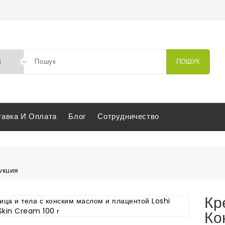
ПОШУК
тавка И Оплата
Блог
Сотрудничество
укция
ональная косметика
 косметика
 лица и тела с конским маслом и плацентой Loshi Horse Oil EX
Кр
Ко