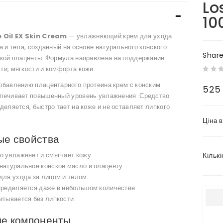
Lo
10
e Oil EX Skin Cream
— увлажняющий крем для ухода
а и тела, созданный на основе натурального конского
Shar
ской плаценты. Формула направлена на поддержание
и, мягкости и комфорта кожи.
обавлению плацентарного протеина крем с конским
525
печивает повышенный уровень увлажнения. Средство
деляется, быстро тает на коже и не оставляет липкого
Ціна 
ые свойства
Кількі
о увлажняет и смягчает кожу
натуральное конское масло и плаценту
для ухода за лицом и телом
пределяется даже в небольшом количестве
итывается без липкости
ые компоненты