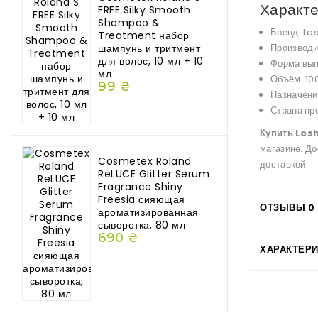
Характе
FREE Silky Smooth
Shampoo &
Бренд: Los
Treatment набор
шампунь и тритмент
Производи
для волос, 10 мл + 10
Форма вып
мл
Объём: 100
99 ₴
Назначени
Страна пр
Купить Losh
магазине. Д
Cosmetex Roland
доставкой.
ReLUCE Glitter Serum
Fragrance Shiny
Freesia сияющая
ОТЗЫВЫ
0
ароматизированная
сыворотка, 80 мл
690 ₴
ХАРАКТЕР