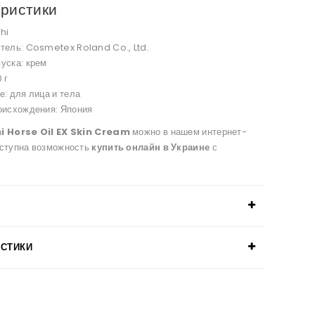
ристики
hi
тель: Cosmetex Roland Co., Ltd.
уска: крем
 г
е: для лица и тела
оисхождения: Япония
i Horse Oil EX Skin Cream
можно в нашем интернет-
оступна возможность
купить онлайн в Украине
с
ИСТИКИ