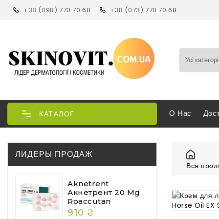
+38 (098) 770 70 68
+38 (073) 770 70 68
О Нас
Дос
КАТАЛОГ
ЛИДЕРЫ ПРОДАЖ
Вся прод
Професси
Японская
Aknetrent
Крем для
Акнетрент 20 Mg
Roaccutan
910 ₴