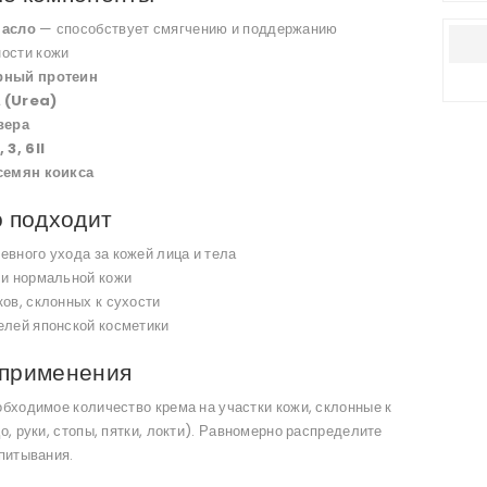
масло
— способствует смягчению и поддержанию
ости кожи
рный протеин
 (Urea)
вера
 3, 6II
семян коикса
о подходит
евного ухода за кожей лица и тела
 и нормальной кожи
ков, склонных к сухости
елей японской косметики
 применения
бходимое количество крема на участки кожи, склонные к
о, руки, стопы, пятки, локти). Равномерно распределите
питывания.