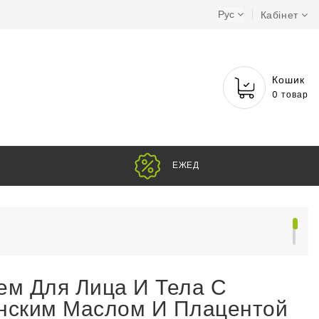
Рус
Кабінет
Кошик
0 товар
Е
 Skin Cream 100 г
ем Для Лица И Тела С
нским Маслом И Плацентой