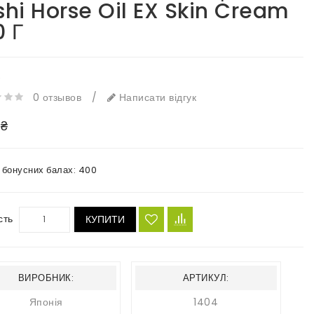
shi Horse Oil EX Skin Cream
0 Г
e
0 отзывов
/
Написати відгук
 ₴
в бонусних балах:
400
сть
КУПИТИ
ВИРОБНИК:
АРТИКУЛ:
Японія
1404