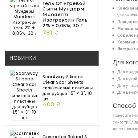
Гель От Угревой
Конское 
Сыпи Мундерм
Munderm
увлажнённ
Изотрексин Гель
Плацента
2% + 0,05%, 30 Г
Мочевина
781 ₴
Сок алоэ 
Керамид 1,
Экстракт 
НОВИНКИ
Для ког
Для ежедн
ScarAway Silicone
Для сухой
Clear Scar Sheets
Для участ
силиконовые пластины
Для ценит
для рубцов 1.5" × 3", 10
шт
400 ₴
Способ
Нанесите нео
сухости (лиц
до полного в
Cosmetex Roland S