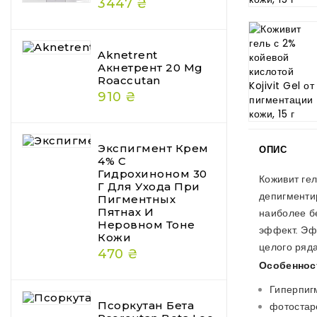
3447 ₴
Aknetrent
Акнетрент 20 Mg
Roaccutan
910 ₴
Экспигмент Крем
ОПИС
4% С
Гидрохиноном 30
Коживит гел
Г Для Ухода При
депигменти
Пигментных
Пятнах И
наиболее б
Неровном Тоне
эффект. Эф
Кожи
целого ряд
470 ₴
Особеннос
Гиперпиг
Псоркутан Бета
фотостар