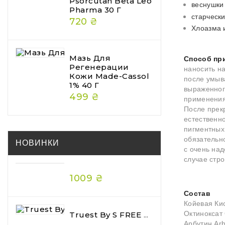
Psorcutan Beta Leo
веснушки
Pharma 30 Г
старческ
720 ₴
Хлоазма 
Мазь Для
Способ пр
Регенерации
наносить на
Кожи Made-Cassol
после умыв
1% 40 Г
выраженног
499 ₴
применения
После прек
естественн
пигментных
обязательн
НОВИНКИ
с очень на
случае стр
1009 ₴
Состав
Койевая Кис
Октиноксат 
Truest By S FREE Acid & Heat Care Hair Mask Premium 180 Г — Преміальна Відновлювальна Маска Для Волосся
Арбутин Arb