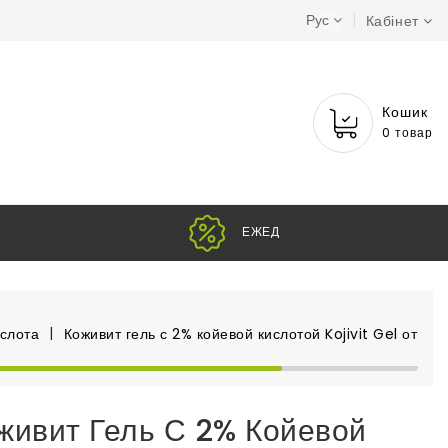
Рус
Кабінет
Кошик
0 товар
слота
Коживит гель с 2% койевой кислотой Kojivit Gel от пиг
живит Гель С 2% Койевой