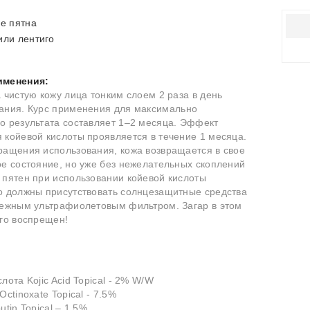
ие пятна
или лентиго
именения
:
 чистую кожу лица тонким слоем 2 раза в день
ания.
Курс применения для максимально
о результата составляет 1–2 месяца.
Эффект
 койевой кислоты проявляется в течение 1 месяца.
ращения использования, кожа возвращается в свое
ое состояние, но уже без нежелательных скоплений
 пятен при использовании койевой кислоты
о должны присутствовать солнцезащитные средства
дежным ультрафиолетовым фильтром. Загар в этом
ого воспрещен!
лота Kojic Acid Topical - 2% W/W
Octinoxate Topical - 7.5%
utin Topical – 1.5%