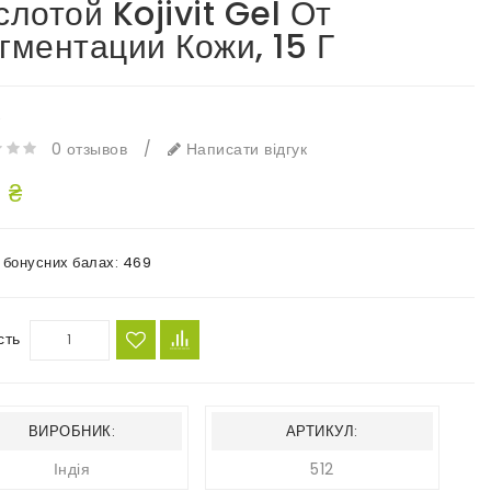
слотой Kojivit Gel От
гментации Кожи, 15 Г
e
0 отзывов
/
Написати відгук
 ₴
в бонусних балах:
469
сть
ВИРОБНИК:
АРТИКУЛ:
Індія
512