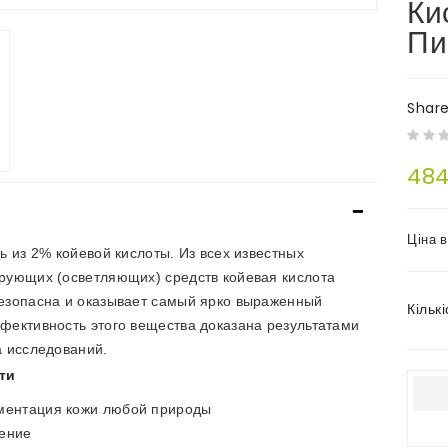
Ки
Пи
Shar
484
Ціна 
ь из 2% койевой кислоты. Из всех известных
рующих (осветляющих) средств койевая кислота
езопасна и оказывает самый ярко выраженный
Кількі
фективность этого вещества доказана результатами
а исследований.
ти
ментация кожи любой природы
ение