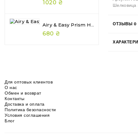
1020 ₴
Шелковица э
ОТЗЫВЫ
0
Airy & Easy Prism Hair Gelee — Глянцеве Желе Для Волосся З Ефектом Wet Hair
680 ₴
ХАРАКТЕР
Для оптовых клиентов
О нас
Обмен и возврат
Контакты
Доставка и оплата
Политика безопасности
Условия соглашения
Блог