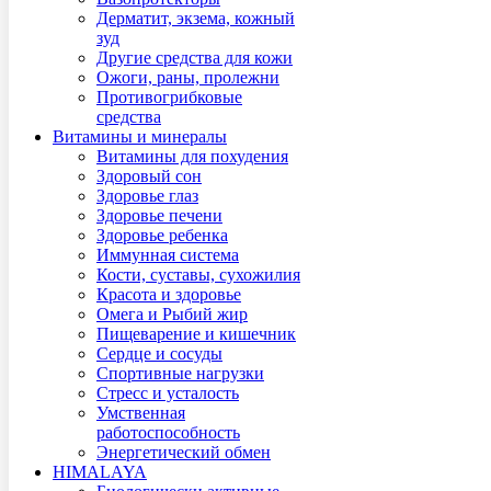
Дерматит, экзема, кожный
зуд
Другие средства для кожи
Ожоги, раны, пролежни
Противогрибковые
средства
Витамины и минералы
Витамины для похудения
Здоровый сон
Здоровье глаз
Здоровье печени
Здоровье ребенка
Иммунная система
Кости, суставы, сухожилия
Красота и здоровье
Омега и Рыбий жир
Пищеварение и кишечник
Сердце и сосуды
Спортивные нагрузки
Стресс и усталость
Умственная
работоспособность
Энергетический обмен
HIMALAYA