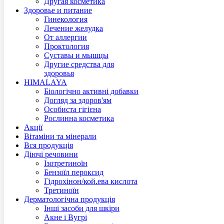
Другая косметика
Здоровье и питание
Гинекология
Лечение желудка
От аллергии
Проктология
Суставы и мышцы
Другие средства для
здоровья
HIMALAYA
Біологічно активні добавки
Догляд за здоров'ям
Особиста гігієна
Рослинна косметика
Акції
Вітаміни та мінерали
Вся продукція
Діючі речовини
Ізотретиноїн
Бензоїл пероксид
Гідрохінон/кой.ева кислота
Третиноїн
Дерматологічна продукція
Інші засоби для шкіри
Акне і Вугрі