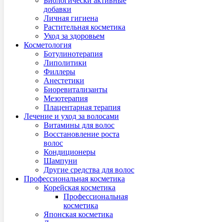
Биологически активные
добавки
Личная гигиена
Растительная косметика
Уход за здоровьем
Косметология
Ботулинотерапия
Липолитики
Филлеры
Анестетики
Биоревитализанты
Мезотерапия
Плацентарная терапия
Лечение и уход за волосами
Витамины для волос
Восстановление роста
волос
Кондициoнеры
Шампуни
Другие средства для волос
Профессиональная косметика
Корейская косметика
Профессиональная
косметика
Японская косметика