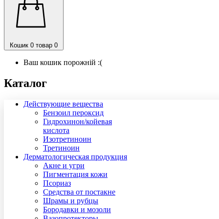
Кошик
0 товар
0
Ваш кошик порожній :(
Каталог
Действующие вещества
Бензоил пероксид
Гидрохинон/койевая
кислота
Изотретиноин
Третиноин
Дерматологическая продукция
Акне и угри
Пигментация кожи
Псориаз
Средства от постакне
Шрамы и рубцы
Бородавки и мозоли
Вазопротекторы