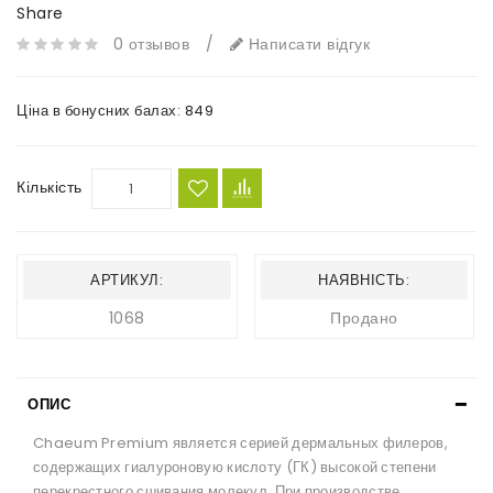
Share
0 отзывов
/
Написати відгук
Ціна в бонусних балах:
849
Кількість
АРТИКУЛ:
НАЯВНІСТЬ:
1068
Продано
ОПИС
Chaeum Premium является серией дермальных филеров,
содержащих гиалуроновую кислоту (ГК) высокой степени
перекрестного сшивания молекул. При производстве