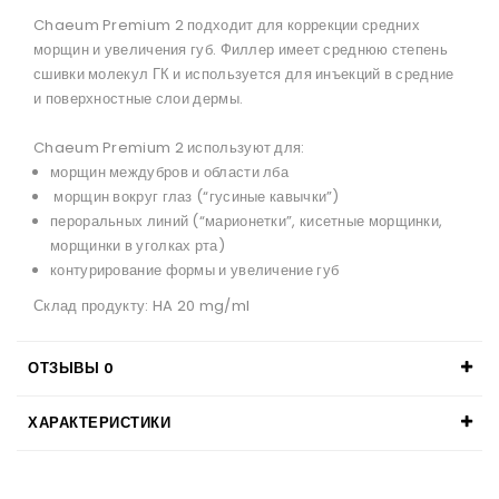
Chaeum Premium 2 подходит для коррекции средних
морщин и увеличения губ. Филлер имеет среднюю степень
сшивки молекул ГК и используется для инъекций в средние
и поверхностные слои дермы.
Chaeum Premium 2 используют для:
морщин междубров и области лба
морщин вокруг глаз (“гусиные кавычки”)
пероральных линий (“марионетки”, кисетные морщинки,
морщинки в уголках рта)
контурирование формы и увеличение губ
Склад продукту: HA 20 mg/ml
ОТЗЫВЫ
0
ХАРАКТЕРИСТИКИ