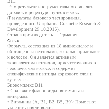
B11.
Это результат инструментального анализа
добавок в рецептуре пучков волос.
(Результаты базового тестирования,
проведенного Unipharma Cosmetic Research &
Development 29.10.2015).
Страна производитель – Германия.
Состав
Формула, состоящая из 18 аминокислот и
обогащенная пептидами, которые прилипают
к волосам. Он является активным
эквивалентом пептидов, присутствующих в
человеческом волосе, и содержит
специфические пептиды коркового слоя и
кутикулы.
Б
иокомплекс
B11
• Содержит флавоноиды, витамины и
минералы.
• Витамины (А, В1, В2, В5, В9): Помогают
укрепить пряди волос.