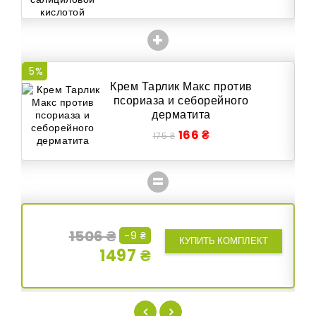
+
5%
6
Крем Тарлик Макс против
псориаза и себорейного
дерматита
166 ₴
175 ₴
=
1506 ₴
-9 ₴
КУПИТЬ КОМПЛЕКТ
1497 ₴