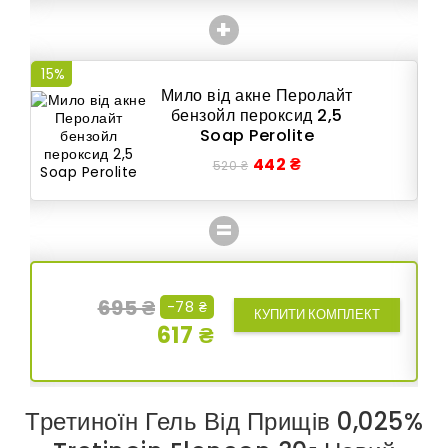
+
15%
15
Мило від акне Перолайт
бензойл пероксид 2,5
Soap Perolite
442 ₴
520 ₴
=
695 ₴
-78 ₴
КУПИТИ КОМПЛЕКТ
617 ₴
Третиноїн Гель Від Прищів 0,025%