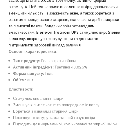
засіб, що містить 0.025% третиноїну, активної форми
вітаміну A. Цей гель сприяє оновленню шкіри, допомагаючи
зменшити кількість і вираженість акне, а також бореться з
ознаками передчасного старіння, включаючи дрібні зморшки
та пігментні плями. Завдяки своїм ретиноїдним
властивостям, Eleneon Tretinoin UPS стимулює вироблення
колагену, покращує текстуру шкіри та допомагає
підтримувати здоровий вигляд обличчя.
Основні характеристики:
Тип продукту:
Гель з третиноїном
Активний інгредієнт:
Третиноїн 0.025%
Форма випуску:
Гель
Об'єм:
30г
Властивості:
Стимулює оновлення шкіри
Зменшує кількість акне та попереджає їх появу
Бореться з ознаками старіння шкіри
Покращує текстуру та загальний тонус шкіри
Підходить для нормальної, комбінованої та жирної шкіри