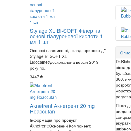
Stylage XL Bi-SOFT Філер на
основі гіалуронової кислоти 1
мл 1 шт
Основні властивості, склад, принцип дії
Опис
Stylage Bi-SOFT XL
Dr.Rich
LidocaineУдосконалена версія 2019
пінка д
року по..
бульбаш
3447 ₴
360, як
розробл
жорстко
регуляр
Aknetrent Акнетрент 20 mg
Пінка д
Roaccutan
щоденни
сонцеза
Інформація про продукт
акуратн
Aknetrent:Основний Компонент:
шкірног