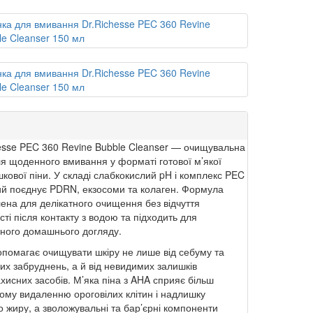
esse PEC 360 Revine Bubble Cleanser — очищувальна
ля щоденного вмивання у форматі готової м’якої
кової піни. У складі слабкокислий pH і комплекс PEC
ий поєднує PDRN, екзосоми та колаген. Формула
ена для делікатного очищення без відчуття
сті після контакту з водою та підходить для
ного домашнього догляду.
опомагає очищувати шкіру не лише від себуму та
х забруднень, а й від невидимих залишків
хисних засобів. М’яка піна з AHA сприяє більш
ому видаленню ороговілих клітин і надлишку
о жиру, а зволожувальні та бар’єрні компоненти