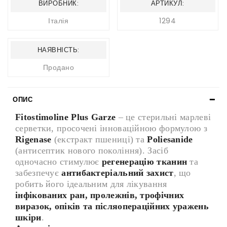
ВИРОБНИК:
АРТИКУЛ:
Італія
1294
НАЯВНІСТЬ:
Продано
ОПИС
Fitostimoline Plus Garze
– це стерильні марлеві
серветки, просочені інноваційною формулою з
Rigenase
(екстракт пшениці) та
Poliesanide
(антисептик нового покоління). Засіб
одночасно стимулює
регенерацію тканин
та
забезпечує
антибактеріальний захист
, що
робить його ідеальним для лікування
інфікованих ран, пролежнів, трофічних
виразок, опіків та післяопераційних уражень
шкіри
.