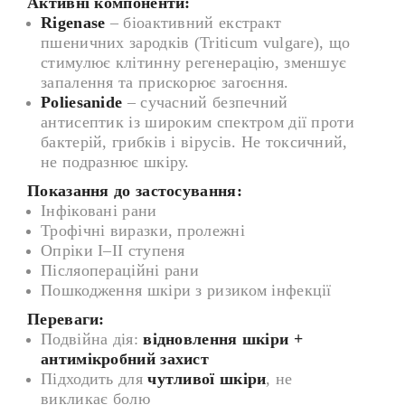
Активні компоненти:
Rigenase
– біоактивний екстракт
пшеничних зародків (Triticum vulgare), що
стимулює клітинну регенерацію, зменшує
запалення та прискорює загоєння.
Poliesanide
– сучасний безпечний
антисептик із широким спектром дії проти
бактерій, грибків і вірусів. Не токсичний,
не подразнює шкіру.
Показання до застосування:
Інфіковані рани
Трофічні виразки, пролежні
Опріки I–II ступеня
Післяопераційні рани
Пошкодження шкіри з ризиком інфекції
Переваги:
Подвійна дія:
відновлення шкіри +
антимікробний захист
Підходить для
чутливої шкіри
, не
викликає болю