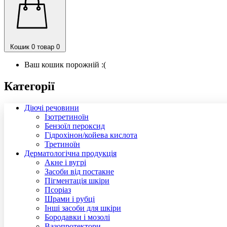
Кошик
0 товар
0
Ваш кошик порожній :(
Категорії
Діючі речовини
Ізотретиноїн
Бензоїл пероксид
Гідрохінон/койева кислота
Третиноїн
Дерматологічна продукція
Акне і вугрі
Засоби від постакне
Пігментація шкіри
Псоріаз
Шрами і рубці
Інші засоби для шкіри
Бородавки і мозолі
Вазопротектори