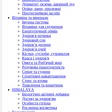
Дерматит, екзема, шкірний зуд
Опіки, рани, пролежні
Протигрибкові засоби
Вітаміни та мінерали
Імунна система
Вітаміни для схуднення
Енергетичний обмін
Здоров'я печінки
Здоровий сон
Здоров’я дитини
Здоров’я очей
Кістки, суглоби, сухожилля
Краса і здоров'я
Омега та Риб'ячий жир
Розумова працездатність
Серце та судини
Спортивні навантаження
Стрес та втома
Травлення та кишечник
HIMALAYА
Біологічно активні добавки
Догляд за здоров'ям
Особистa гігієна
Рoслинна косметика