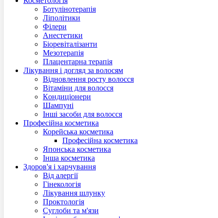
Косметологія
Ботулінотерапія
Ліполітики
Філери
Анестетики
Біоревіталізанти
Мезотерапія
Плацентарна терапія
Лікування і догляд за волосям
Відновлення росту волосся
Вітаміни для волосся
Кoндиціонери
Шампуні
Інші засоби для волосся
Професійна косметика
Корейська косметика
Професійна косметика
Японська косметика
Інша косметика
Здоров'я і харчування
Від алергії
Гінекологія
Лікування шлунку
Проктологія
Суглоби та м'язи