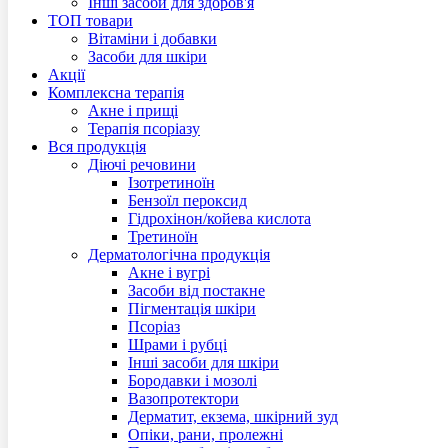
Інші засоби для здоров'я
ТОП товари
Вітаміни і добавки
Засоби для шкіри
Акцiї
Комплексна терапія
Акне і прищі
Терапія псоріазу
Вся продукція
Діючі речовини
Ізотретиноїн
Бензоїл пероксид
Гідрохінон/койева кислота
Третиноїн
Дерматологічна продукція
Акне і вугрі
Засоби від постакне
Пігментація шкіри
Псоріаз
Шрами і рубці
Інші засоби для шкіри
Бородавки і мозолі
Вазопротектори
Дерматит, екзема, шкірний зуд
Опіки, рани, пролежні