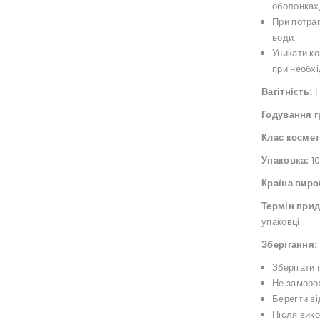
оболонках,
При потрап
води.
Уникати ко
при необхі
Вагітність:
Н
Годування 
Клас космет
Упаковка:
10
Країна виро
Термін прид
упаковці
Зберігання:
Зберігати 
Не заморо
Берегти ві
Після вик