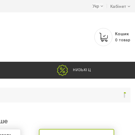
Укр
Кабінет
Кошик
0 товар
НИЗЬКІ ЦІНИ
вше