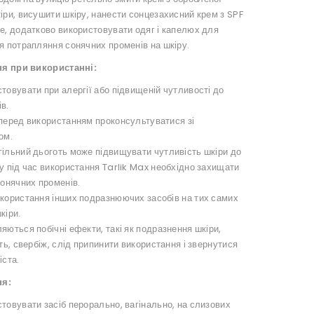
іри, висушити шкіру, нанести сонцезахисний крем з SPF
е, додатково використовувати одяг і капелюх для
я потрапляння сонячних променів на шкіру.
я при використанні:
товувати при алергії або підвищеній чутливості до
в.
 перед використанням проконсультуватися зі
ом.
гільний дьоготь може підвищувати чутливість шкіри до
у під час використання Tarlik Max необхідно захищати
сонячних променів.
икористання інших подразнюючих засобів на тих самих
кіри.
яються побічні ефекти, такі як подразнення шкіри,
сть, свербіж, слід припинити використання і звернутися
іста.
ня:
товувати засіб перорально, вагінально, на слизових