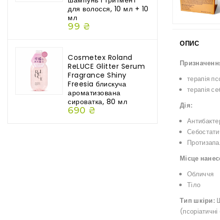
шампунь і тритмент
для волосся, 10 мл + 10
мл
99 ₴
ОПИС
Cosmetex Roland
Призначенн
ReLUCE Glitter Serum
Fragrance Shiny
терапія пс
Freesia блискуча
терапія с
ароматизована
сироватка, 80 мл
Дія:
690 ₴
Антибактер
Себостати
Протизапа
Місце нанес
Обличчя
Тіло
Тип шкіри:
Ш
(псоріатичні