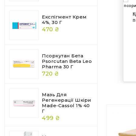
К
325 ₴
-11 ₴
Експігмент Крем
п
4%, 30 Г
315 ₴
470 ₴
о
=
ю
КУПИТИ КОМПЛЕКТ
л
Псоркутан Бета
Psorcutan Beta Leo
Pharma 30 Г
720 ₴
Мазь Для
Регенерації Шкіри
Made-Cassol 1% 40
Г
499 ₴