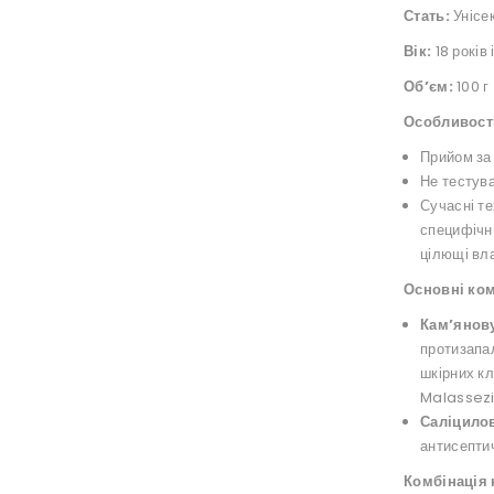
Стать:
Унісе
Вік:
18 років 
Об’єм:
100 г
Особливост
Прийом за
Не тестув
Сучасні т
специфічни
цілющі вла
Основні ко
Кам’янов
протизапа
шкірних кл
Malassezia
Саліцило
антисепти
Комбінація 