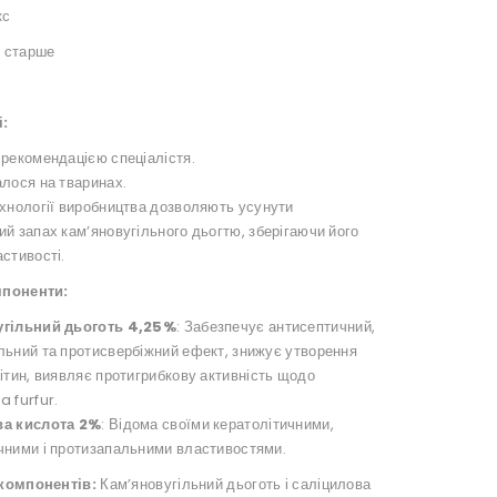
кс
і старше
і:
 рекомендацією спеціалістя.
алося на тваринах.
ехнології виробництва дозволяють усунути
й запах кам’яновугільного дьогтю, зберігаючи його
стивості.
мпоненти:
угільний дьоготь 4,25%
: Забезпечує антисептичний,
льний та протисвербіжний ефект, знижує утворення
ітин, виявляє протигрибкову активність щодо
 furfur.
ва кислота 2%
: Відома своїми кератолітичними,
чними і протизапальними властивостями.
компонентів:
Кам’яновугільний дьоготь і саліцилова