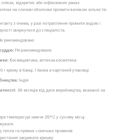
 опіках, відкритих або інфікованих ранах.
лянні на слизові оболонки промити великою кількістю
нтакту з очима, у разі потрапляння промити водою і
дності звернутися до спеціаліста.
е рекомендовано
груддю:
Не рекомендовано
ики:
Космецевтика, аптечна косметика
0 г крему в банці, 1 банка в картонній упаковці
бництва:
Індія
атності:
36 місяців від дати виробництва, вказаної на
при температурі нижче 25°C у сухому місці.
жувати.
д тепла та прямих сонячних променів.
ористання закривати кришку.