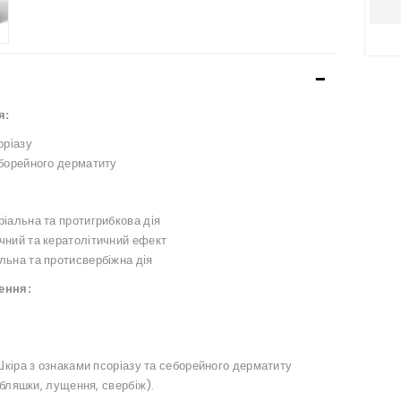
я:
оріазу
еборейного дерматиту
іальна та протигрибкова дія
чний та кератолітичний ефект
льна та протисвербіжна дія
ення:
кіра з ознаками псоріазу та себорейного дерматиту
 бляшки, лущення, свербіж).