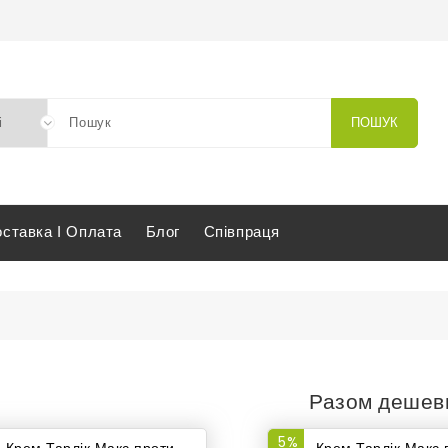
ПОШУК
оставка І Оплата
Блог
Співпраця
укція
огічна продукція
лік Макс проти псориазу і себорейного дерматиту
Разом деше
5%