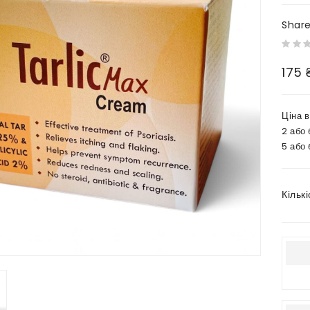
Shar
175 
Ціна 
2 або 
5 або 
Кількі