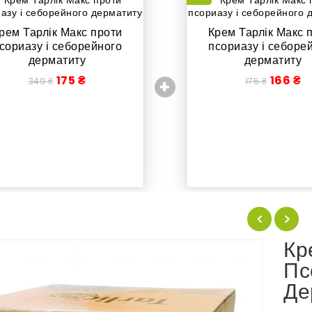
рем Тарлік Макс проти
Крем Тарлік Макс 
сориазу і себорейного
псориазу і себоре
дерматиту
дерматиту
175 ₴
166 ₴
+
349 ₴
175 ₴
Кр
Пс
Де