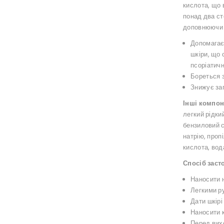
кислота, що 
понад два ст
доповнюючи і
Допомагає
шкіри, що
псоріатич
Бореться 
Знижує за
Інші компон
легкий рідки
бензиловий с
натрію, проп
кислота, вод
Спосіб заст
Наносити н
Легкими ру
Дати шкірі
Наносити к
Перед вих