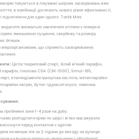
використовуються в лікуванні шкірних захворювань вже
оліття, в комбінації досягають нового рівня ефективності,
 підсилюючи дію один одного. Tarlik Max:
 видалити аномально накопичені клітини з поверхні
 сприяє зменшенню лущення, свербежу та розміру
них бляшок.
з мікроорганізмами, що сприяють захворюванню.
палення.
енти:
Цетостеариловий спирт, білий м'який парафін,
й парафін, гінолова CSA (CM-1000), Simul-165,
пирт, етилендіамінтетраоцтова кислота, метилпарабен
ілпарабен натрію, бутил гідрокситолуол, лимонна
а.
осування:
а проблемні зони 1-4 рази на добу.
хами розподілити крем по шкірі і м’яко масажувати.
 висохнути перед контактом з одягом.
рем не менше ніж за 2 години до виходу на вулицю.
одом на вулицю ретельно змити крем з обробленої