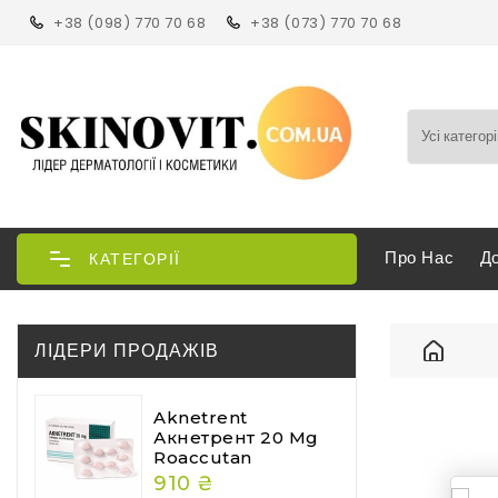
+38 (098) 770 70 68
+38 (073) 770 70 68
Про Нас
Д
КАТЕГОРІЇ
ЛІДЕРИ ПРОДАЖІВ
Вся прод
Дерматол
Псоріаз
Aknetrent
Крем Тар
Акнетрент 20 Mg
Roaccutan
910 ₴