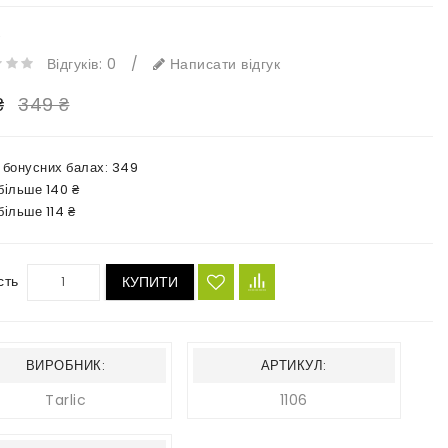
e
Відгуків: 0
/
Написати відгук
₴
349 ₴
в бонусних балах:
349
більше 140 ₴
більше 114 ₴
сть
КУПИТИ
ВИРОБНИК:
АРТИКУЛ:
Tarlic
1106