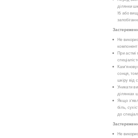
ділянки шк
15 або вищ
запобіганн
Застереженн
Не викорис
компоненті
При астмі
спеціаліст
Кам’янову
сонця, том
шкіру від 
Уникати в
ділянках ш
Якщо з’явл
біль, сухі
до спеціал
Застережен
Не викорис