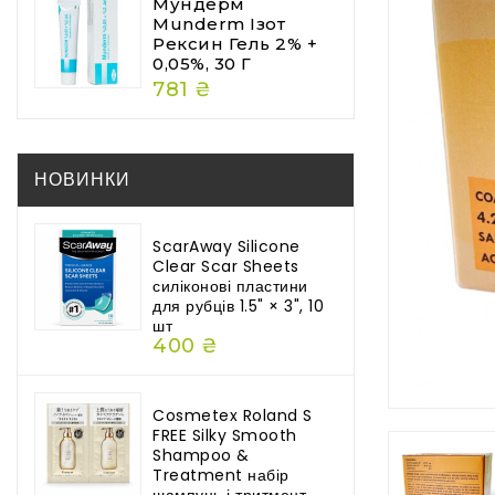
Мундерм
Munderm Ізот
Рексин Гель 2% +
0,05%, 30 Г
781 ₴
НОВИНКИ
ScarAway Silicone
Clear Scar Sheets
силіконові пластини
для рубців 1.5" × 3", 10
шт
400 ₴
Cosmetex Roland S
FREE Silky Smooth
Shampoo &
Treatment набір