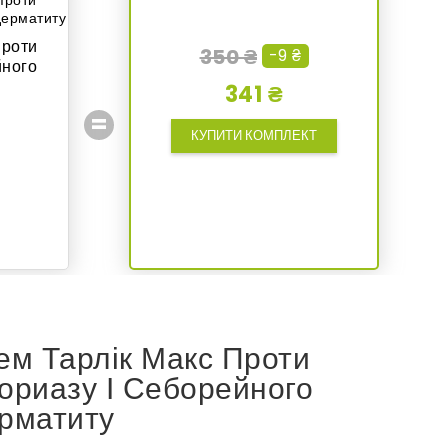
проти
350 ₴
-9 ₴
йного
341 ₴
=
КУПИТИ КОМПЛЕКТ
ем Тарлік Макс Проти
ориазу І Себорейного
рматиту