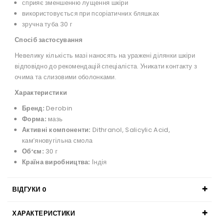
сприяє зменшенню лущення шкіри
використовується при псоріатичних бляшках
зручна туба 30 г
Спосіб застосування
Невелику кількість мазі наносять на уражені ділянки шкіри
відповідно до рекомендацій спеціаліста. Уникати контакту з
очима та слизовими оболонками.
Характеристики
Бренд:
Derobin
Форма:
мазь
Активні компоненти:
Dithranol, Salicylic Acid,
кам’яновугільна смола
Обʼєм:
30 г
Країна виробництва:
Індія
ВІДГУКИ
0
ХАРАКТЕРИСТИКИ