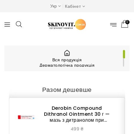
Укр
Кабінет
0
Вся продукція
Дерматологічна продукція
Псоріаз
Derobin Compound Dithranol Ointment 30 г —
мазь з дитранолом при псоріазі
Разом дешевше
Derobin Compound
Dithranol Ointment 30 г —
мазь з дитранолом при
псоріазі
499 ₴