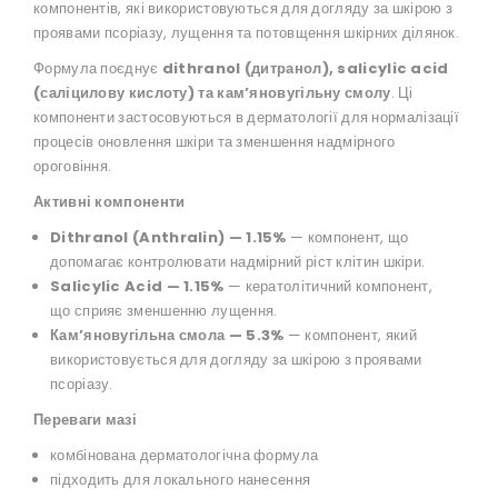
компонентів, які використовуються для догляду за шкірою з
проявами псоріазу, лущення та потовщення шкірних ділянок.
Формула поєднує
dithranol (дитранол), salicylic acid
(саліцилову кислоту) та кам’яновугільну смолу
. Ці
компоненти застосовуються в дерматології для нормалізації
процесів оновлення шкіри та зменшення надмірного
ороговіння.
Активні компоненти
Dithranol (Anthralin) — 1.15%
— компонент, що
допомагає контролювати надмірний ріст клітин шкіри.
Salicylic Acid — 1.15%
— кератолітичний компонент,
що сприяє зменшенню лущення.
Кам’яновугільна смола — 5.3%
— компонент, який
використовується для догляду за шкірою з проявами
псоріазу.
Переваги мазі
комбінована дерматологічна формула
підходить для локального нанесення