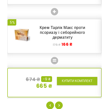
+
5%
6
Крем Тарлік Макс проти
псориазу і себорейного
дерматиту
166 ₴
175 ₴
=
674 ₴
-9 ₴
КУПИТИ КОМПЛЕКТ
665 ₴