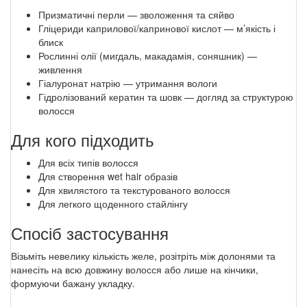
Призматичні перли — зволоження та сяйво
Гліцериди каприлової/капринової кислот — м’якість і
блиск
Рослинні олії (мигдаль, макадамія, соняшник) —
живлення
Гіалуронат натрію — утримання вологи
Гідролізований кератин та шовк — догляд за структурою
волосся
Для кого підходить
Для всіх типів волосся
Для створення wet hair образів
Для хвилястого та текстурованого волосся
Для легкого щоденного стайлінгу
Спосіб застосування
Візьміть невелику кількість желе, розітріть між долонями та
нанесіть на всю довжину волосся або лише на кінчики,
формуючи бажану укладку.