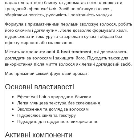
надає елегантного блиску та допомагає легко створювати
трендовий ефект
wet hair
. Засіб не обтяжує волосся,
зберігаючи легкість, рухливість і повітряність укладки.
Формула з призматичними перлами зволожує волосся, робить
його сяючим і доглянутим. Желе дозволяє формувати хвилі,
підкреслювати текстуру та створювати сучасні образи без
ефекту жирності або склеювання.
Містить компоненти
acid & heat treatment
, які допомагають
доглядати за волоссям і захищати його. Підходить також для
використання після миття волосся як легкий доглядовий засіб.
Має приємний свіжий фруктовий аромат.
Основні властивості
Ефект wet hair з природним блиском
Легка глянцева текстура без склеювання
Зволоження та догляд за волоссям
Підкреслює хвилі та текстуру
Підходить для щоденного використання
Активні компоненти