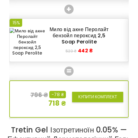
+
15%
15
Мило від акне Перолайт
бензойл пероксид 2,5
Soap Perolite
442 ₴
520 ₴
=
796 ₴
-78 ₴
КУПИТИ КОМПЛЕКТ
718 ₴
Tretin Gel Ізотретиноїн 0.05% —