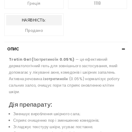
Греція
1118
НАЯВНІСТЬ:
Продано
ОПИС
Tretin Gel (Ізотретиноїн 0.05%)
— це ефективний
дерматологічний гель для зовнішнього застосування, який
допомагає у лікуванні акне, комедонів і шкірних запалень.
Активна речовина
ізотретиноїн
(0.05%) нормалізує роботу
сальних залоз, очищує пори та сприяє оновленню клітин
шкіри.
Дія препарату:
Зменшує вироблення шкірного сала;
Сприяє очищенню пор і зменшенню комедонів;
Згладжує текстуру шкіри, усуває постакне;