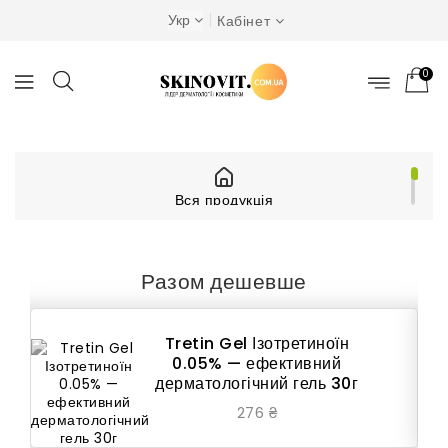
Укр
Кабінет
0
Вся продукція
Діючі речовини
Ізотретиноїн
Tretin Gel Ізотретиноїн 0.05% — ефективний
дерматологічний гель 30г
Разом дешевше
Tretin Gel Ізотретиноїн
0.05% — ефективний
дерматологічний гель 30г
276 ₴