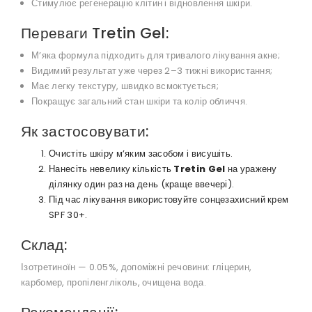
Стимулює регенерацію клітин і відновлення шкіри.
Переваги Tretin Gel:
М’яка формула підходить для тривалого лікування акне;
Видимий результат уже через 2–3 тижні використання;
Має легку текстуру, швидко всмоктується;
Покращує загальний стан шкіри та колір обличчя.
Як застосовувати:
Очистіть шкіру м’яким засобом і висушіть.
Нанесіть невелику кількість
Tretin Gel
на уражену
ділянку один раз на день (краще ввечері).
Під час лікування використовуйте сонцезахисний крем
SPF 30+.
Склад:
Ізотретиноїн — 0.05%, допоміжні речовини: гліцерин,
карбомер, пропіленгліколь, очищена вода.