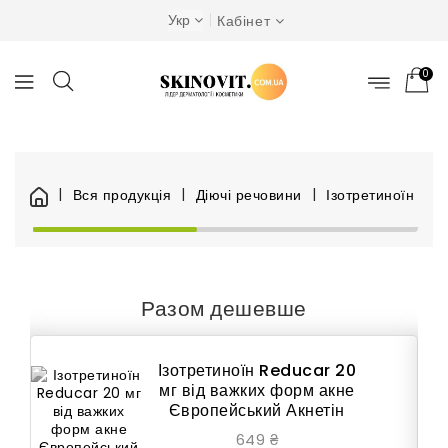
Укр
Кабінет
0
Вся продукція
Діючі речовини
Ізотретиноїн
І
Разом дешевше
Ізотретиноїн Reducar 20
мг від важких форм акне
Європейський Акнетін
649 ₴