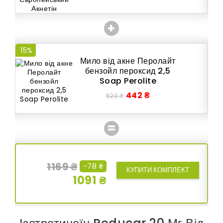
+
15%
15
Мило від акне Перолайт
бензойл пероксид 2,5
Soap Perolite
442 ₴
520 ₴
=
1169 ₴
-78 ₴
КУПИТИ КОМПЛЕКТ
1091 ₴