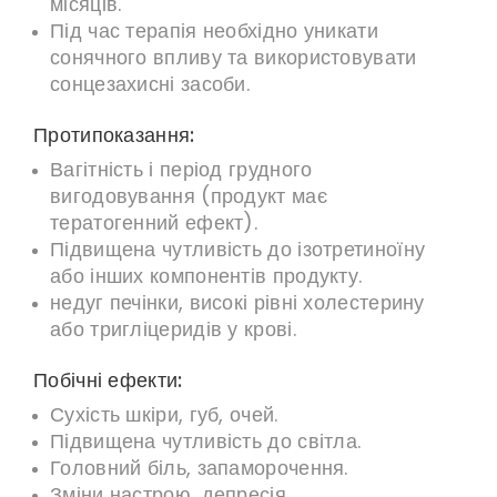
місяців.
Під час терапія необхідно уникати
сонячного впливу та використовувати
сонцезахисні засоби.
Протипоказання:
Вагітність і період грудного
вигодовування (продукт має
тератогенний ефект).
Підвищена чутливість до ізотретиноїну
або інших компонентів продукту.
недуг печінки, високі рівні холестерину
або тригліцеридів у крові.
Побічні ефекти:
Сухість шкіри, губ, очей.
Підвищена чутливість до світла.
Головний біль, запаморочення.
Зміни настрою, депресія.