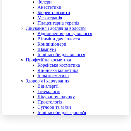
Філери
Анестетики
Біоревіталізанти
Мезотерапія
Плацентарна терапія
Лікування і догляд за волосям
Відновлення росту волосся
Вітаміни для волосся
Кoндиціонери
Шампуні
Інші засоби для волосся
Професійна косметика
Корейська косметика
Японська косметика
Інша косметика
Здоров'я і харчування
Від алергії
Гінекологія
Лікування шлунку
Проктологія
Суглоби та м'язи
Інші засоби для здоров'я