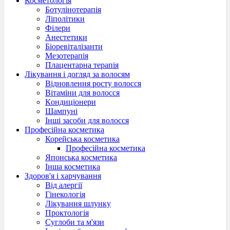
Косметологія
Ботулінотерапія
Ліполітики
Філери
Анестетики
Біоревіталізанти
Мезотерапія
Плацентарна терапія
Лікування і догляд за волосям
Відновлення росту волосся
Вітаміни для волосся
Кoндиціонери
Шампуні
Інші засоби для волосся
Професійна косметика
Корейська косметика
Професійна косметика
Японська косметика
Інша косметика
Здоров'я і харчування
Від алергії
Гінекологія
Лікування шлунку
Проктологія
Суглоби та м'язи