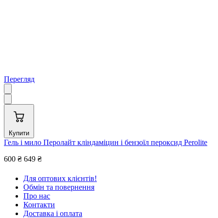
Перегляд
Купити
Гель і мило Перолайт кліндаміцин і бензоїл пероксид Perolite
600 ₴
649 ₴
Для оптових клієнтів!
Обмін та повернення
Про нас
Контакти
Доставка і оплата