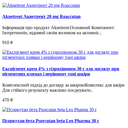
Aknetrent Акнетрент 20 mg Roaccutan
Інформація про продукт Aknetrent:Основний Компонент:
Ізотретиноїн, відомий своїм впливом на активніс..
910 ₴
Експігмент крем 4% з гідрохіноном 30 г для догляду при
пігментних плямах і нерівному тоні шкіри
Комплексний підхід до догляду за шкіроюКомплекс для шкіри
Для стійкого результату важливо поєднувати..
470 ₴
Псоркутан бета Psorcutan beta Leo Pharma 30 г