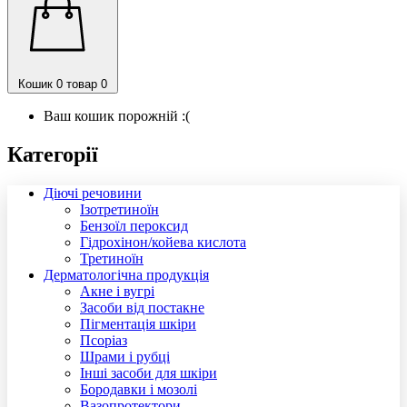
Кошик
0 товар
0
Ваш кошик порожній :(
Категорії
Діючі речовини
Ізотретиноїн
Бензоїл пероксид
Гідрохінон/койева кислота
Третиноїн
Дерматологічна продукція
Акне і вугрі
Засоби від постакне
Пігментація шкіри
Псоріаз
Шрами і рубці
Інші засоби для шкіри
Бородавки і мозолі
Вазопротектори