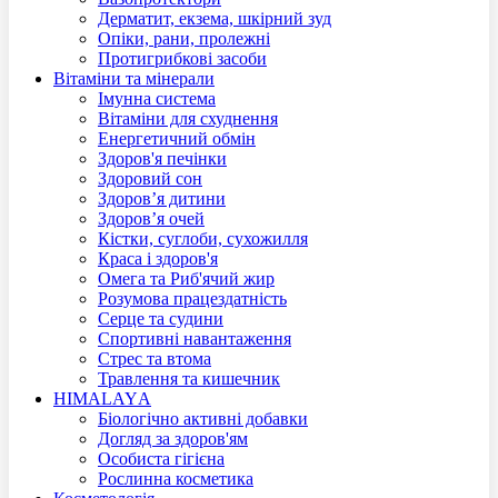
Дерматит, екзема, шкірний зуд
Опіки, рани, пролежні
Протигрибкові засоби
Вітаміни та мінерали
Імунна система
Вітаміни для схуднення
Енергетичний обмін
Здоров'я печінки
Здоровий сон
Здоров’я дитини
Здоров’я очей
Кістки, суглоби, сухожилля
Краса і здоров'я
Омега та Риб'ячий жир
Розумова працездатність
Серце та судини
Спортивні навантаження
Стрес та втома
Травлення та кишечник
HIMALAYА
Біологічно активні добавки
Догляд за здоров'ям
Особистa гігієна
Рoслинна косметика