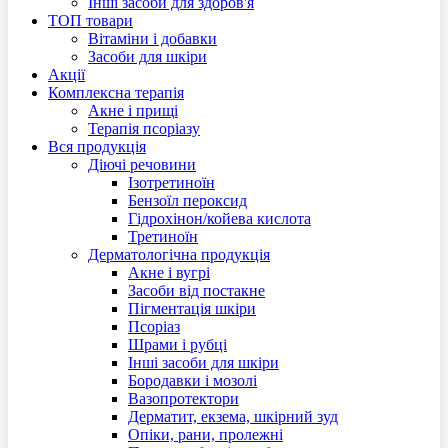
Інші засоби для здоров'я
ТОП товари
Вітаміни і добавки
Засоби для шкіри
Акцiї
Комплексна терапія
Акне і прищі
Терапія псоріазу
Вся продукція
Діючі речовини
Ізотретиноїн
Бензоїл пероксид
Гідрохінон/койева кислота
Третиноїн
Дерматологічна продукція
Акне і вугрі
Засоби від постакне
Пігментація шкіри
Псоріаз
Шрами і рубці
Інші засоби для шкіри
Бородавки і мозолі
Вазопротектори
Дерматит, екзема, шкірний зуд
Опіки, рани, пролежні