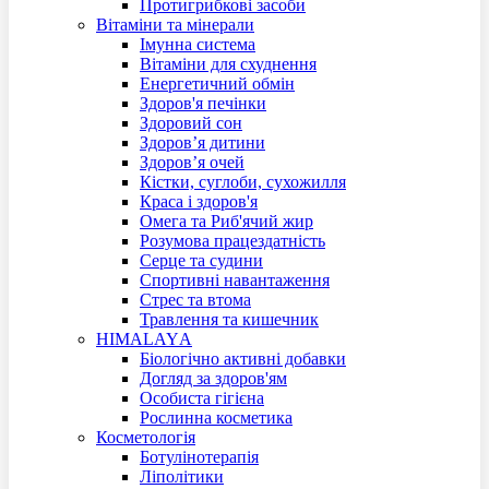
Протигрибкові засоби
Вітаміни та мінерали
Імунна система
Вітаміни для схуднення
Енергетичний обмін
Здоров'я печінки
Здоровий сон
Здоров’я дитини
Здоров’я очей
Кістки, суглоби, сухожилля
Краса і здоров'я
Омега та Риб'ячий жир
Розумова працездатність
Серце та судини
Спортивні навантаження
Стрес та втома
Травлення та кишечник
HIMALAYА
Біологічно активні добавки
Догляд за здоров'ям
Особистa гігієна
Рoслинна косметика
Косметологія
Ботулінотерапія
Ліполітики