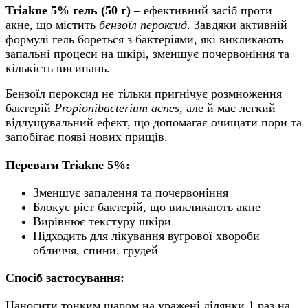
Triakne 5% гель (50 г)
– ефективний засіб проти
акне, що містить
бензоїл пероксид
. Завдяки активній
формулі гель бореться з бактеріями, які викликають
запальні процеси на шкірі, зменшує почервоніння та
кількість висипань.
Бензоїл пероксид не тільки пригнічує розмноження
бактерій
Propionibacterium acnes
, але й має легкий
відлущувальний ефект, що допомагає очищати пори та
запобігає появі нових прищів.
Переваги Triakne 5%:
Зменшує запалення та почервоніння
Блокує ріст бактерій, що викликають акне
Вирівнює текстуру шкіри
Підходить для лікування вугрової хвороби
обличчя, спини, грудей
Спосіб застосування:
Наносити тонким шаром на уражені ділянки 1 раз на