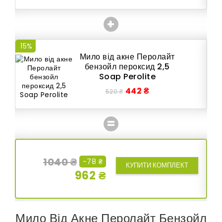
+
15%
15
Мило від акне Перолайт
бензойл пероксид 2,5
Soap Perolite
442 ₴
520 ₴
=
1040 ₴
-78 ₴
КУПИТИ КОМПЛЕКТ
962 ₴
Мило Від Акне Перолайт Бензойл