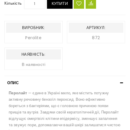
Кількість
КУПИТИ
ВИРОБНИК:
АРТИКУЛ:
Perolite
872
НАЯВНІСТЬ:
В наявності
ОПИС
Перолайт
— єдине в Україні мило, яке містить потужну
активну речовину бензоїл пероксид. Воно ефективно
бореться з бактеріями, що є головною причиною появи
прищів та вугрів. Завдяки своїй кератолітичній дії, Перолайт
відлущує омертвілі клітини епідермісу, зменшує запалення
та звужує пори, допомагаючи вашій шкірі залишатися чистою