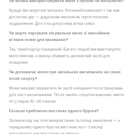
Чи можна використовувати мило з губкою чи мочалкою?
Краще без жорсткої мочалки. Активний компонент і так має
достатню дію — додаткове механічне тертя посилює
подразнення. Для тіла допустима м’яка губка.
Чи варто чергувати лікувальне мило зі звичайним
м’яким гелем для вмивання?
Так, такий підхід поширений. Багато людей використовують
мило ввечері, а вранці обирають делікатний засіб для
очищення.
Чи допомагає мило при запальних висипаннях на спині
після спорту?
Може використовуватися як засіб очищення після тренувань
для зон з висипаннями. Після занять спортом важливо змити
піт у перші 15–30 хвилин.
Скільки приблизно вистачає одного бруска?
Залежно від частоти використання та площі нанесення — у
середньому одного бруска вистачає на 1–2 місяці
регулярного використання на обличчі.