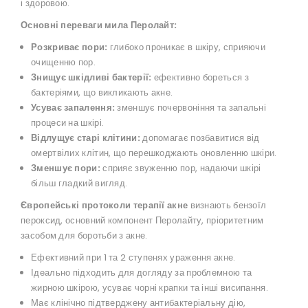
і здоровою.
Основні переваги мила Перолайт:
Розкриває пори:
глибоко проникає в шкіру, сприяючи
очищенню пор.
Знищує шкідливі бактерії:
ефективно бореться з
бактеріями, що викликають акне.
Усуває запалення:
зменшує почервоніння та запальні
процеси на шкірі.
Відлущує старі клітини:
допомагає позбавитися від
омертвілих клітин, що перешкоджають оновленню шкіри.
Зменшує пори:
сприяє звуженню пор, надаючи шкірі
більш гладкий вигляд.
Європейські протоколи терапії акне
визнають бензоїл
пероксид, основний компонент Перолайту, пріоритетним
засобом для боротьби з акне.
Ефективний при 1 та 2 ступенях ураження акне.
Ідеально підходить для догляду за проблемною та
жирною шкірою, усуває чорні крапки та інші висипання.
Має клінічно підтверджену антибактеріальну дію,