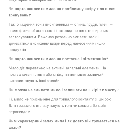
Чи варто наносити мило на проблемну шкіру тіла після
тренувань?
Так, очищення зон з висипаннями — спина, груди, плечі —
після фізичної активності і потовиділення є поширеним
застосуванням. Важливо ретельно змивати засіб і
дочекатися висихання шкіри перед нанесенням інших
продуктів.
Чи варто наносити мило на постакне і пігментацію?
Мило діє переважно на активні запальні елементи. На
постзапальні плями або стійку пігментацію зазвичай
використовують інші засоби.
Чи можна не змивати мило і залишати на шкірі як маску?
Ні, мило не призначене для тривалого контакту зі шкірою.
Для тривалого впливу існують гелі чи креми з бензоїл
пероксидом.
Чим характерний запах мила і як довго він тримається на
шкірі?