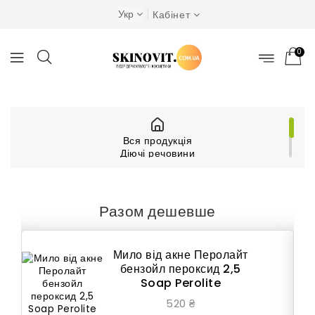
Укр
Кабінет
0
Вся продукція
Діючі речовини
Бензоїл пероксид
Мило від акне Перолайт бензойл пероксид 2,5
Soap Perolite
Разом дешевше
Мило від акне Перолайт
бензойл пероксид 2,5
Soap Perolite
520 ₴