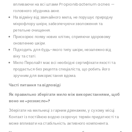
впливаючи на всі штами Propionibacterium acnes —
головного збудника акне.
На відміну від звичайного мила, не порушує природну
мікрофлору шкіри, забезпечуючи зволоження та
ретельне очищення.
Прискорює появу нових клітин, сприяючи здоровому
оновленню шкіри.
Підходить для будь-якого типу шкіри, незалежно від
віку та статі.
Мило Перолайт має всі необхідні сертифікати якості та
продається без рецепта спеціаліста, що робить його
зручним для використання вдома.
Часті питання та відповіді
Як правильно зберігати мило між використаннями, щоб
воно не «розкисло»?
Зберігати на мильниці з гарним дренажем, у сухому місці.
Контакт із постійною водою скорочує термін придатності та
може впливати на стабільність активного компонента.