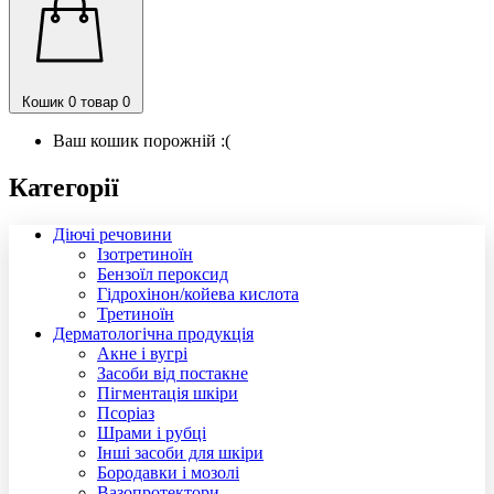
Кошик
0 товар
0
Ваш кошик порожній :(
Категорії
Діючі речовини
Ізотретиноїн
Бензоїл пероксид
Гідрохінон/койева кислота
Третиноїн
Дерматологічна продукція
Акне і вугрі
Засоби від постакне
Пігментація шкіри
Псоріаз
Шрами і рубці
Інші засоби для шкіри
Бородавки і мозолі
Вазопротектори