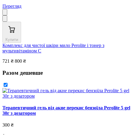
Перегляд
Купити
Комплекс для чистої шкіри мило Perolite і тонер з
мультивітаміном С
721 ₴
800 ₴
Разом дешевше
Терапевтичний гель від акне перекис бензоїла Perolite 5 gel
30г з дозатором
300 ₴