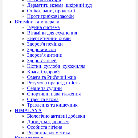
Дерматит, екзема, шкірний зуд
Опіки, рани, пролежні
Протигрибкові засоби
Вітаміни та мінерали
Імунна система
Вітаміни для схуднення
Енергетичний обмін
Здоров'я печінки
Здоровий сон
Здоров’я дитини
Здоров’я очей
Кістки, суглоби, сухожилля
Краса і здоров'я
Омега та Риб'ячий жир
Розумова працездатність
Серце та судини
Спортивні навантаження
Стрес та втома
Травлення та кишечник
HIMALAYА
Біологічно активні добавки
Догляд за здоров'ям
Особистa гігієна
Рoслинна косметика