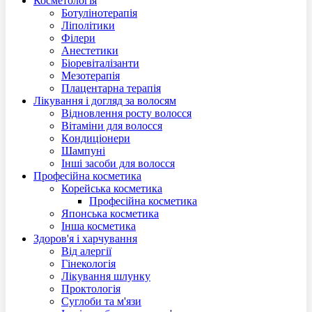
Косметологія
Ботулінотерапія
Ліполітики
Філери
Анестетики
Біоревіталізанти
Мезотерапія
Плацентарна терапія
Лікування і догляд за волосям
Відновлення росту волосся
Вітаміни для волосся
Кoндиціонери
Шампуні
Інші засоби для волосся
Професійна косметика
Корейська косметика
Професійна косметика
Японська косметика
Інша косметика
Здоров'я і харчування
Від алергії
Гінекологія
Лікування шлунку
Проктологія
Суглоби та м'язи