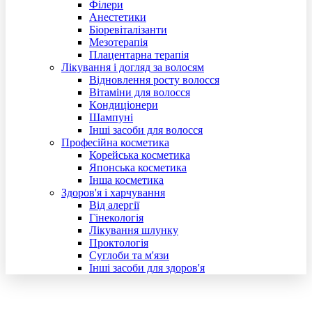
Філери
Анестетики
Біоревіталізанти
Мезотерапія
Плацентарна терапія
Лікування і догляд за волосям
Відновлення росту волосся
Вітаміни для волосся
Кoндиціонери
Шампуні
Інші засоби для волосся
Професійна косметика
Корейська косметика
Японська косметика
Інша косметика
Здоров'я і харчування
Від алергії
Гінекологія
Лікування шлунку
Проктологія
Суглоби та м'язи
Інші засоби для здоров'я