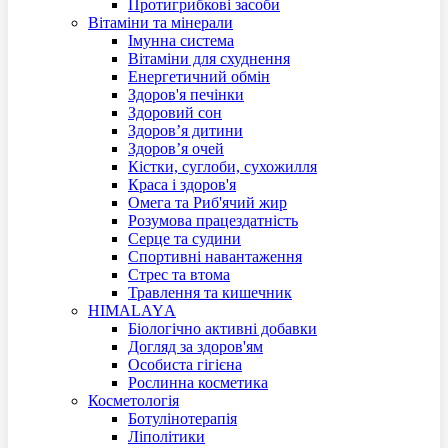
Протигрибкові засоби
Вітаміни та мінерали
Імунна система
Вітаміни для схуднення
Енергетичний обмін
Здоров'я печінки
Здоровий сон
Здоров’я дитини
Здоров’я очей
Кістки, суглоби, сухожилля
Краса і здоров'я
Омега та Риб'ячий жир
Розумова працездатність
Серце та судини
Спортивні навантаження
Стрес та втома
Травлення та кишечник
HIMALAYА
Біологічно активні добавки
Догляд за здоров'ям
Особистa гігієна
Рoслинна косметика
Косметологія
Ботулінотерапія
Ліполітики