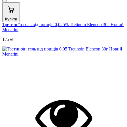
Купити
Третиноїн гель від прищів 0,025% Tretinoin Eleneon 30г Новий
Menarini
175 ₴