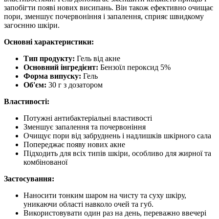
запобігти появі нових висипань. Він також ефективно очищає
пори, зменшує почервоніння і запалення, сприяє швидкому
загоєнню шкіри.
Основні характеристики:
Тип продукту:
Гель від акне
Основний інгредієнт:
Бензоїл пероксид 5%
Форма випуску:
Гель
Об'єм:
30 г з дозатором
Властивості:
Потужні антибактеріальні властивості
Зменшує запалення та почервоніння
Очищує пори від забруднень і надлишків шкірного сала
Попереджає появу нових акне
Підходить для всіх типів шкіри, особливо для жирної та
комбінованої
Застосування:
Наносити тонким шаром на чисту та суху шкіру,
уникаючи області навколо очей та губ.
Використовувати один раз на день, переважно ввечері