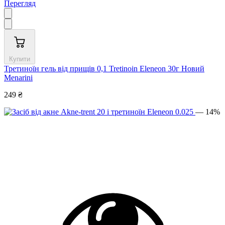
Перегляд
Купити
Третиноїн гель від прищів 0,1 Tretinoin Eleneon 30г Новий
Menarini
249 ₴
— 14%