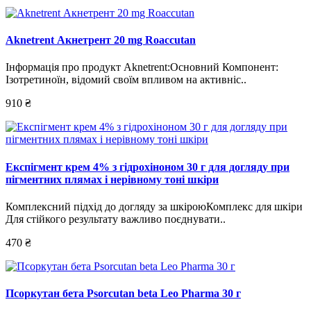
Aknetrent Акнетрент 20 mg Roaccutan
Інформація про продукт Aknetrent:Основний Компонент:
Ізотретиноїн, відомий своїм впливом на активніс..
910 ₴
Експігмент крем 4% з гідрохіноном 30 г для догляду при
пігментних плямах і нерівному тоні шкіри
Комплексний підхід до догляду за шкіроюКомплекс для шкіри
Для стійкого результату важливо поєднувати..
470 ₴
Псоркутан бета Psorcutan beta Leo Pharma 30 г