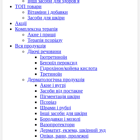
Інші засоби для здоров'я
ТОП товари
Вітаміни і добавки
Засоби для шкіри
Акцiї
Комплексна терапія
Акне і прищі
Терапія псоріазу
Вся продукція
Діючі речовини
Ізотретиноїн
Бензоїл пероксид
Гідрохінон/койева кислота
Третиноїн
Дерматологічна продукція
Акне і вугрі
Засоби від постакне
Пігментація шкіри
Псоріаз
Шрами і рубці
Інші засоби для шкіри
Бородавки і мозолі
Вазопротектори
Дерматит, екзема, шкірний зуд
Опіки, рани, пролежні