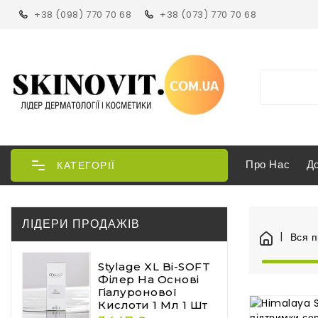
+38 (098) 770 70 68
+38 (073) 770 70 68
Про Нас
Д
КАТЕГОРІЇ
ЛІДЕРИ ПРОДАЖІВ
Вся п
Stylage XL Bi-SOFT
Філер На Основі
Гіалуронової
Кислоти 1 Мл 1 Шт