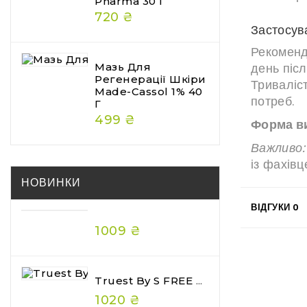
Pharma 30 Г
720 ₴
Застосув
Рекоменд
день післ
Мазь Для
Регенерації Шкіри
Триваліст
Made-Cassol 1% 40
потреб.
Г
499 ₴
Форма в
Важливо:
із фахівц
НОВИНКИ
ВІДГУКИ
0
1009 ₴
Truest By S FREE Acid & Heat Care Hair Mask Premium 180 Г — Преміальна Відновлювальна Маска Для Волосся
1020 ₴