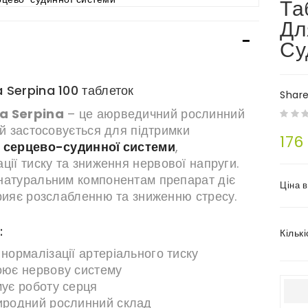
Та
Дл
Су
 Serpina 100 таблеток
Shar
a Serpina
– це аюрведичний рослинний
ий застосовується для підтримки
176
 серцево-судинної системи
,
ції тиску та зниження нервової напруги.
натуральним компонентам препарат діє
Ціна 
прияє розслабленню та зниженню стресу.
:
Кількі
нормалізації артеріального тиску
оює нервову систему
ує роботу серця
иродний рослинний склад