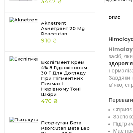
3447 ₴
ОПИС
Aknetrent
Акнетрент 20 Mg
Roaccutan
Himalaya
910 ₴
Himalay
засіб, як
Експігмент Крем
здоров’я
4% З Гідрохіноном
нормаліза
30 Г Для Догляду
Завдяки 
При Пігментних
Плямах І
м’яко, с
Нерівному Тоні
Шкіри
Переваги
470 ₴
Сприяє 
Заспок
Псоркутан Бета
Підтрим
Psorcutan Beta Leo
Має пр