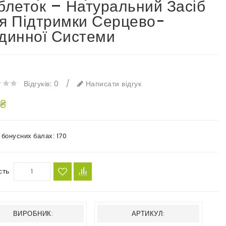
блеток – Натуральний Засіб
я Підтримки Серцево-
динної Системи
e
Відгуків: 0
/
Написати відгук
 ₴
в бонусних балах:
170
сть
ВИРОБНИК:
АРТИКУЛ: