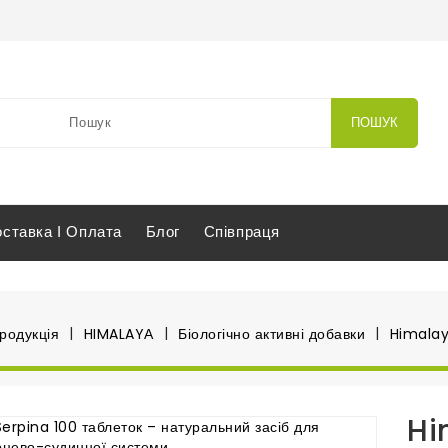
ПОШУК
оставка І Оплата
Блог
Співпраця
родукція
HIMALAYА
Біологічно активні добавки
Himalay
Hi