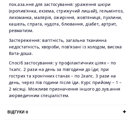
пок.аза.ння для застосування: ураження шкіри
(кропив'янка, екзема, стрижучий лишай), гельмінтоз,
лихоманка, малярія, ожиріння, жовтяниця, пухлини,
кашель, спрага, нудота, блювання, діабет, артрит,
ревматизм.
Застереження: вагітність, загальна тканинна
недостатність, хвороби, пов'язані із холодом, висока
Вата-доша.
Спосіб застосування: у профілактичних цілях – по
1капс. 2 рази на день за півгодини до їди; при
гострих та хронічних станах – по 2капс. 3 рази на
день, через пів години після їди. Курс прийому – 1 –
2 місяці. Можливе призначення іншого до.зув.ання
аюрведичним спеціалістем.
ВІДГУКИ
0