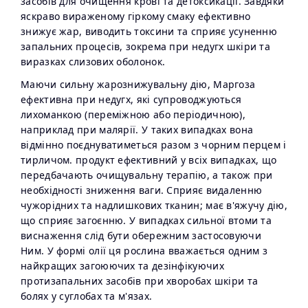
засобів для очищення крові та детоксикації. Завдяки
яскраво вираженому гіркому смаку ефективно
знижує жар, виводить токсини та сприяє усуненню
запальних процесів, зокрема при недугх шкіри та
виразках слизових оболонок.
Маючи сильну жарознижувальну дію, Маргоза
ефективна при недугх, які супроводжуються
лихоманкою (переміжною або періодичною),
наприклад при малярії. У таких випадках вона
відмінно поєднуватиметься разом з чорним перцем і
тирличом. продукт ефективний у всіх випадках, що
передбачають очищувальну терапію, а також при
необхідності зниження ваги. Сприяє видаленню
чужорідних та надлишкових тканин; має в'яжучу дію,
що сприяє загоєнню. У випадках сильної втоми та
виснаження слід бути обережним застосовуючи
Ним. У формі олії ця рослина вважається одним з
найкращих загоюючих та дезінфікуючих
протизапальних засобів при хворобах шкіри та
болях у суглобах та м'язах.