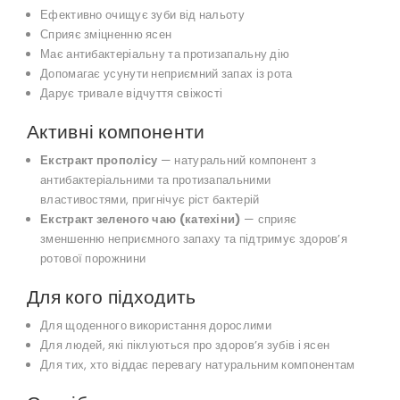
Ефективно очищує зуби від нальоту
Сприяє зміцненню ясен
Має антибактеріальну та протизапальну дію
Допомагає усунути неприємний запах із рота
Дарує тривале відчуття свіжості
Активні компоненти
Екстракт прополісу
— натуральний компонент з
антибактеріальними та протизапальними
властивостями, пригнічує ріст бактерій
Екстракт зеленого чаю (катехіни)
— сприяє
зменшенню неприємного запаху та підтримує здоров’я
ротової порожнини
Для кого підходить
Для щоденного використання дорослими
Для людей, які піклуються про здоров’я зубів і ясен
Для тих, хто віддає перевагу натуральним компонентам