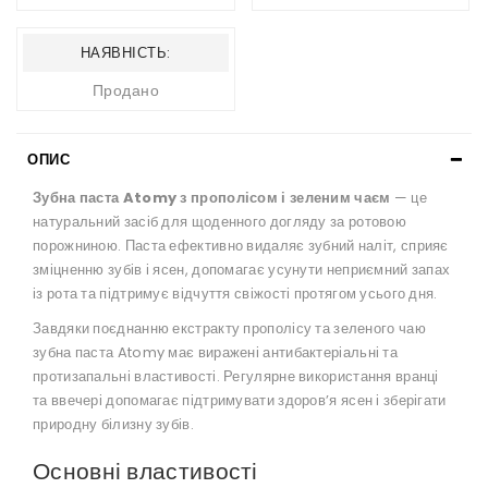
НАЯВНІСТЬ:
Продано
ОПИС
Зубна паста Atomy з прополісом і зеленим чаєм
— це
натуральний засіб для щоденного догляду за ротовою
порожниною. Паста ефективно видаляє зубний наліт, сприяє
зміцненню зубів і ясен, допомагає усунути неприємний запах
із рота та підтримує відчуття свіжості протягом усього дня.
Завдяки поєднанню екстракту прополісу та зеленого чаю
зубна паста Atomy має виражені антибактеріальні та
протизапальні властивості. Регулярне використання вранці
та ввечері допомагає підтримувати здоров’я ясен і зберігати
природну білизну зубів.
Основні властивості