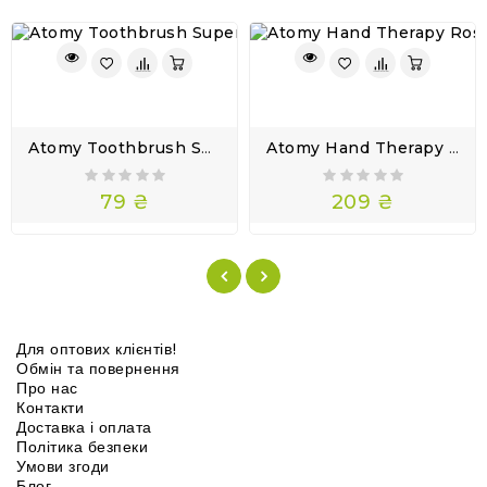
Atomy Toothbrush Super Slim – Зубна Щітка 0.18 Мм Для Чутливих Ясен 1 Шт
Atomy Hand Therapy Rose Water – Зволожуючий Крем Для Рук З Трояндовою Водою, 30 Мл
79 ₴
209 ₴
Для оптових клієнтів!
Обмін та повернення
Про нас
Контакти
Доставка і оплата
Політика безпеки
Умови згоди
Блог