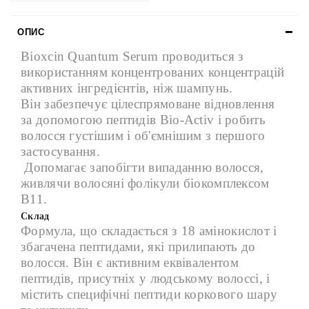
ОПИС
Bioxcin Quantum Serum проводиться з
використанням концентрованих концентрацій
активних інгредієнтів, ніж шампунь.
Він забезпечує цілеспрямоване відновлення
за допомогою пептидів Bio-Activ і робить
волосся густішим і об'ємнішим з першого
застосування.
Допомагає запобігти випаданню волосся,
живлячи волосяні фолікули біокомплексом
B11.
Склад
Формула, що складається з 18 амінокислот і
збагачена пептидами, які прилипають до
волосся. Він є активним еквівалентом
пептидів, присутніх у людському волоссі, і
містить специфічні пептиди коркового шару