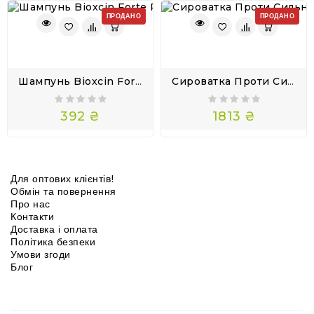
ПРОДАНО
ПРОДАНО
Шампунь Bioxcin Forte Рослинний Шампунь Проти Інтенсивного Випадання Волосся 300мл
Сироватка Проти Сильного Випадання Волосся Біоксин Bioxcin DermaGen Forte
392 ₴
1813 ₴
Для оптових клієнтів!
Обмін та повернення
Про нас
Контакти
Доставка і оплата
Політика безпеки
Умови згоди
Блог