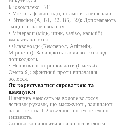
та кутикули.
Б
іокомплекс
В11
• Містить флавоноїди, вітаміни та мінерали.
• Вітаміни (A, B1, B2, B5, B9): Допомагають
зміцнити пасма волосся.
• Мінерали (мідь, цинк, залізо, кальцій):
живлять волосся.
• Флавоноїди (Кемферол, Апігенін,
Міріцетін): Захищають пасма волосся від
пошкоджень.
• Ненасичені жирні кислоти (Омега-6,
Омега-9): ефективні проти випадання
волосся.
Як користуватися сироваткою та
шампунем
Шампунь наносять на вологе волосся
легкими рухами, що масажують, залишають
на волоссі на 1-2 хвилини, потім ретельно
змивають.
Сироватка наноситься на вологе волосся