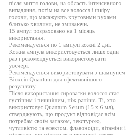
після миття голови, на область інтенсивного
випадання, потім на все волосся і шкіру
голови, що масажують круговими рухами
близько хвилини, не змиваючи.
15 ампул розраховано на 1 місяць
використання.
Рекомендується по 1 ампулі кожні 2 дні.
Кожна ампула використовується лише один
раз і рекомендується використовувати
увечері.
Рекомендується використовувати з шампунем
Bioxcin Quantum для ефективнішого
результату.
Після використання сироватки волосся стає
густішим і пишнішим, ніж раніше. Ті, хто
використовує Quantum Serum (15 x 6 мл),
стверджують, що продукт відповідає всім
потребам своїм запахом, текстурою,
чутливістю та ефектом. флавоноїди, вітаміни і
мінерали, що містяться в продукті, мають