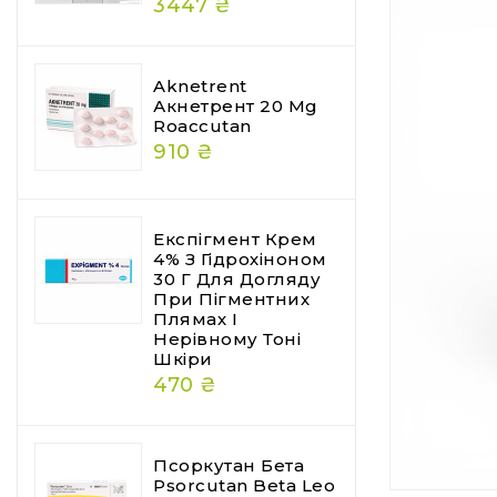
3447 ₴
Aknetrent
Акнетрент 20 Mg
Roaccutan
910 ₴
Експігмент Крем
4% З Гідрохіноном
30 Г Для Догляду
При Пігментних
Плямах І
Нерівному Тоні
Шкіри
470 ₴
Псоркутан Бета
Psorcutan Beta Leo