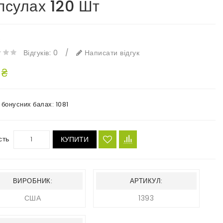
псулах 120 Шт
e
Відгуків: 0
/
Написати відгук
 ₴
в бонусних балах:
1081
сть
КУПИТИ
ВИРОБНИК:
АРТИКУЛ:
США
1393