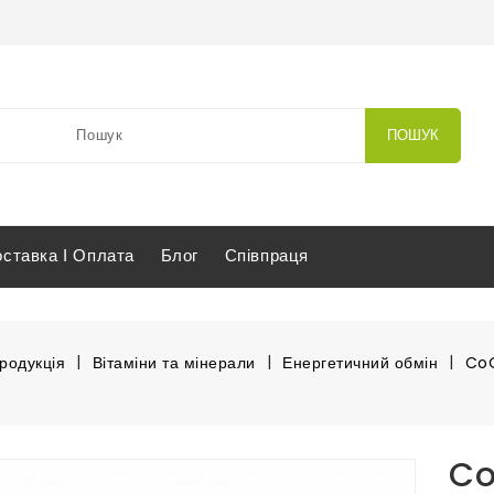
ПОШУК
оставка І Оплата
Блог
Співпраця
родукція
Вітаміни та мінерали
Енергетичний обмін
CoQ
Co