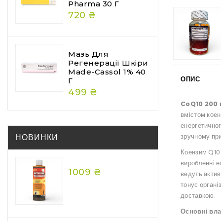
Pharma 30 Г
720 ₴
Мазь Для
Регенерації Шкіри
Made-Cassol 1% 40
ОПИС
Г
499 ₴
CoQ10 200
вмістом коен
енергетичног
НОВИНКИ
зручному пр
Коензим Q10 
виробленні е
1009 ₴
ведуть актив
тонус органі
доставкою.
Основні вла