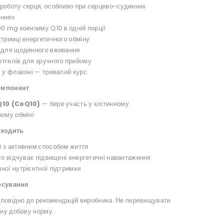
роботу серця, особливо при серцево-судинних
аннях
0 mg коензиму Q10 в одній порції
тримці енергетичного обміну
 для щоденного вживання
тгелів для зручного прийому
л у флаконі — тривалий курс
омпонент
Q10 (CoQ10)
— бере участь у клітинному
ному обміні
дходить
 з активним способом життя
то відчуває підвищені енергетичні навантаження
ної нутрієнтної підтримки
осування
дповідно до рекомендацій виробника. Не перевищувати
ну добову норму.