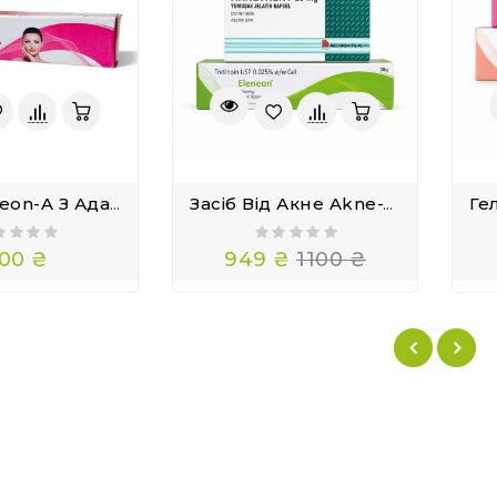
Гель Eleneon-A З Ада-Пале-Ном Для Очищення Шкіри 20 Г
Засіб Від Акне Akne-Trent 20 І Третиноїн Eleneon 0.025
00 ₴
949 ₴
1100 ₴