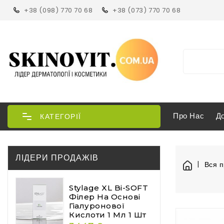
+38 (098) 770 70 68
+38 (073) 770 70 68
Про Нас
Д
КАТЕГОРІЇ
ЛІДЕРИ ПРОДАЖІВ
Вся п
Stylage XL Bi-SOFT
Філер На Основі
Гіалуронової
Кислоти 1 Мл 1 Шт