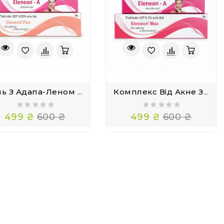
Гель З Адапа-Леном Eleneon - A І З Трети-Ноїном 0.05 Eleneon Plus
Комплекс Від Акне З Адапа-Леном Eleneon-A І Трети-Ноїном Eleneon Max
499 ₴
600 ₴
499 ₴
600 ₴