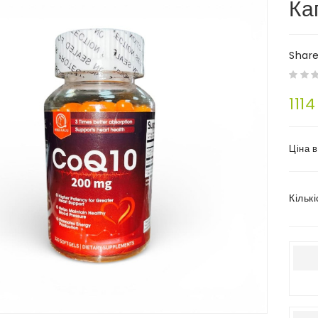
Ка
Shar
1114
Ціна 
Кількі