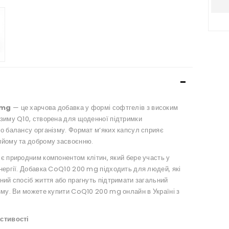
 mg
— це харчова добавка у формі софтгелів з високим
зиму Q10, створена для щоденної підтримки
о балансу організму. Формат мʼяких капсул сприяє
ийому та доброму засвоєнню.
є природним компонентом клітин, який бере участь у
нергії. Добавка CoQ10 200 mg підходить для людей, які
ний спосіб життя або прагнуть підтримати загальний
зму. Ви можете купити CoQ10 200 mg онлайн в Україні з
стивості