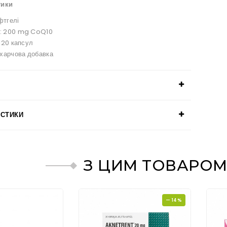
тики
фтгелі
: 200 mg CoQ10
 120 капсул
 харчова добавка
ИСТИКИ
З ЦИМ ТОВАРОМ
— 14%