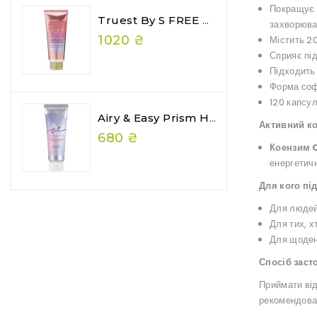
Покращує 
Truest By S FREE Acid & Heat Care Hair Mask Premium 180 Г — Преміальна Відновлювальна Маска Для Волосся
захворюв
1020 ₴
Містить 20
Сприяє під
Підходить
Форма соф
120 капсу
Airy & Easy Prism Hair Gelee — Глянцеве Желе Для Волосся З Ефектом Wet Hair
Активний к
680 ₴
Коензим 
енергетич
Для кого пі
Для людей
Для тих, х
Для щоден
Спосіб заст
Приймати ві
рекомендова