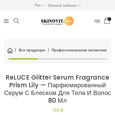
Рус
Личный кабинет
0
Вся продукция
Профессиональная косметика
Я
ReLUCE Glitter Serum Fragrance
Prism Lily — Парфюмированный
Серум С Блеском Для Тела И Волос
80 Мл
710 ₴