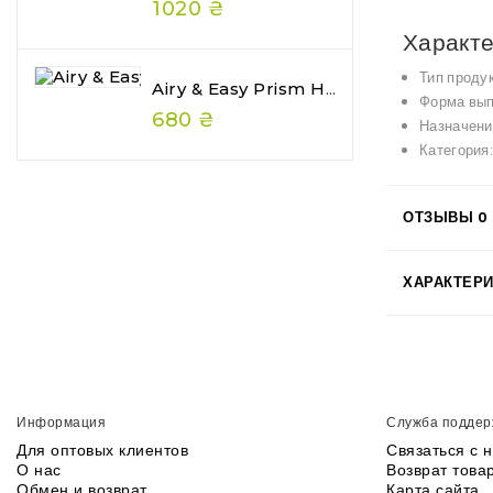
1020 ₴
Характе
Тип проду
Airy & Easy Prism Hair Gelee — Глянцеве Желе Для Волосся З Ефектом Wet Hair
Форма вып
680 ₴
Назначени
Категория
ОТЗЫВЫ
0
ХАРАКТЕР
Информация
Служба поддер
Для оптовых клиентов
Связаться с 
О нас
Возврат това
Обмен и возврат
Карта сайта