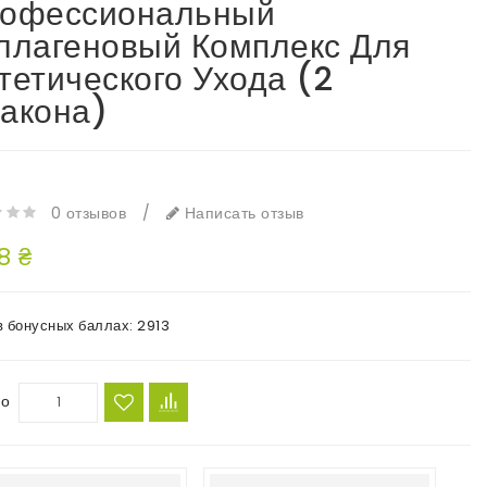
офессиональный
ллагеновый Комплекс Для
тетического Ухода (2
акона)
e
0 отзывов
/
Написать отзыв
8 ₴
в бонусных баллах:
2913
во