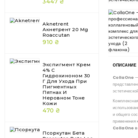
3447 ₴
Aknetrent
Акнетрент 20 Mg
Roaccutan
910 ₴
Экспигмент Крем
ОПИСАНИЕ
4% С
Гидрохиноном 30
CollaOne
—
Г Для Ухода При
представлен
Пигментных
эстетической
Пятнах И
Неровном Тоне
Комплексная
Кожи
использован
470 ₴
и общего со
применения 
CollaOne в
Псоркутан Бета