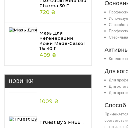
Psorcutan Beta Leo
Основн
Pharma 30 Г
720 ₴
Профессио
Используе
Способств
Профессио
Мазь Для
Стерильна
Регенерации
Кожи Made-Cassol
Активн
1% 40 Г
499 ₴
Коллагено
Для ког
Для профе
НОВИНКИ
Для эстет
Для прогр
1009 ₴
Способ
Применяется
соответстви
Truest By S FREE Acid & Heat Care Hair Mask Premium 180 Г — Преміальна Відновлювальна Маска Для Волосся
эстетическо