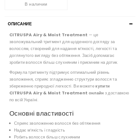
В наличии
ОПИСАНИЕ
CITRUSPA Airy & Moist Treatment
— це
зволожувальний тритмент для щоденного догляду за
волоссям, створений для надання мʼякості, легкості та
доглянутого вигляду без обтяження. Засіб допомагає
зробити волосся більш слухняним і приємним на дотик.
Формула тритменту підтримує оптимальний рівень
зволоження, сприяє згладженню структури волосся та
збереженню природної легкості. Ви можете
купити
CITRUSPA Airy & Moist Treatment онлайн
з доставкою
по всій Україні.
Основні властивості
Сприяє зволоженню волосся без обтяження
Надає мʼякість і гладкість
Робить волосся більш слухняним