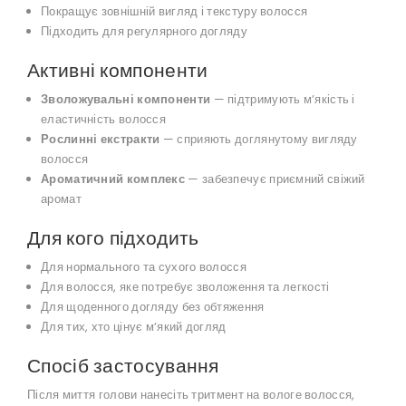
Покращує зовнішній вигляд і текстуру волосся
Підходить для регулярного догляду
Активні компоненти
Зволожувальні компоненти
— підтримують мʼякість і
еластичність волосся
Рослинні екстракти
— сприяють доглянутому вигляду
волосся
Ароматичний комплекс
— забезпечує приємний свіжий
аромат
Для кого підходить
Для нормального та сухого волосся
Для волосся, яке потребує зволоження та легкості
Для щоденного догляду без обтяження
Для тих, хто цінує мʼякий догляд
Спосіб застосування
Після миття голови нанесіть тритмент на вологе волосся,