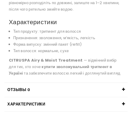
рівномірно розподіліть по довжині, залиште на 1–2 хвилини,
після чого ретельно змийте водою.
Характеристики
Тип продукту: тритмент для волосся
Призначення: зволоження, мʼякість, легкість
Форма випуску: змінний пакет (refill)
Тип волосся: нормальне, сухе
CITRUSPA Airy & Moist Treatment
— відмінний вибір
для тих, хто хоче
купити зволожувальний тритмент в
Україні
та забезпечити волоссю легкий і доглянутий вигляд.
ОТЗЫВЫ
0
ХАРАКТЕРИСТИКИ