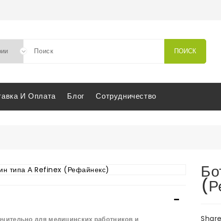
ПОИСК
тавка И Оплата
Блог
Сотрудничество
укция
огия
Бо
терапия
ксин типа А Refinex (Рефайнекс)
(Р
Shar
ючительно для медицинских работников и