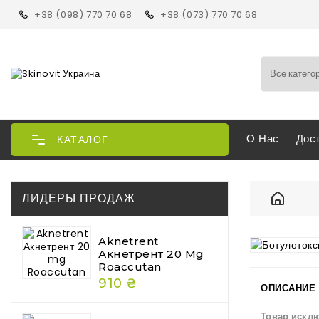
+38 (098) 770 70 68
+38 (073) 770 70 68
О Нас
Дос
КАТАЛОГ
ЛИДЕРЫ ПРОДАЖ
Вся прод
Косметол
Ботулино
Aknetrent
Ботулото
Акнетрент 20 Mg
Roaccutan
910 ₴
ОПИСАНИЕ
Товар искл