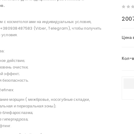
ов.
200
м с косметологами на индивидуальных условия,
 +380938487583 (Viber, Telegram), чтобы получить
 условия.
Цена 
ва:
Кол-
ое действие;
ровень очистки;
й эффект;
я безопасность.
efinex:
ание морщин ( межбровье, носогубные складки,
альная и периоральная зоны);
е блефароспазма;
е гипергидроза;
фтинг.