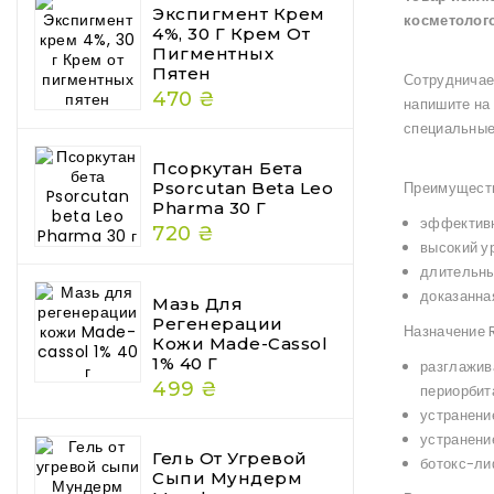
Экспигмент Крем
косметолог
4%, 30 Г Крем От
Пигментных
Пятен
Сотрудничае
470 ₴
напишите на
специальные
Псоркутан Бета
Psorcutan Beta Leo
Преимущест
Pharma 30 Г
эффективн
720 ₴
высокий у
длительны
доказанна
Мазь Для
Регенерации
Назначение R
Кожи Made-Cassol
1% 40 Г
разглажив
499 ₴
периорбит
устранени
устранени
Гель От Угревой
ботокс-ли
Сыпи Мундерм