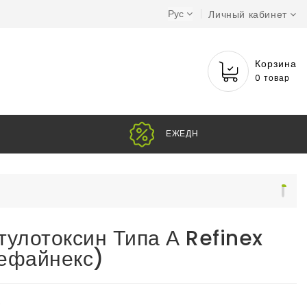
Рус
Личный кабинет
Корзина
0 товар
ЕЖ
тулотоксин Типа А Refinex
ефайнекс)
e