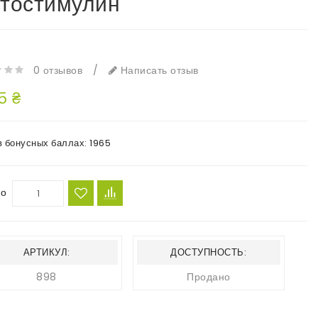
тостимулин
e
0 отзывов
/
Написать отзыв
5 ₴
в бонусных баллах:
1965
во
АРТИКУЛ:
ДОСТУПНОСТЬ:
898
Продано