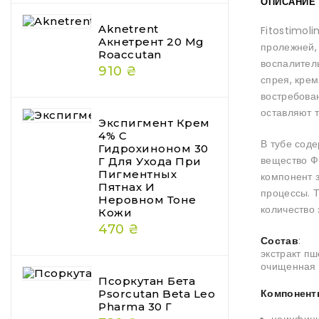
ОПИСАНИЕ
Aknetrent
Fitostimoli
Акнетрент 20 Mg
пролежней,
Roaccutan
воспалитель
910 ₴
спрея, крем
востребован
оставляют 
Экспигмент Крем
4% С
В тубе сод
Гидрохиноном 30
вещество Ф
Г Для Ухода При
Пигментных
компонент 
Пятнах И
процессы. 
Неровном Тоне
количество
Кожи
470 ₴
Состав
:
экстракт пш
очищенная 
Псоркутан Бета
Компонен
Psorcutan Beta Leo
Pharma 30 Г