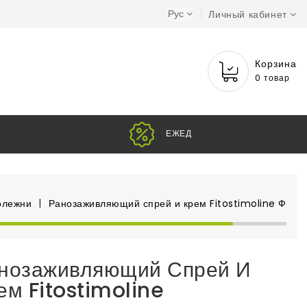
Рус
Личный кабинет
Корзина
0 товар
Е
олежни
Ранозаживляющий спрей и крем Fitostimoline Фито
нозаживляющий Спрей И
ем Fitostimoline