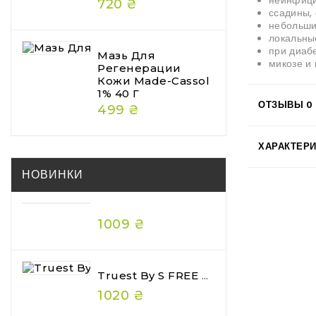
неинфици
720 ₴
ссадины,
небольши
локальны
при диаб
Мазь Для
микозе и
Регенерации
Кожи Made-Cassol
1% 40 Г
ОТЗЫВЫ
0
499 ₴
ХАРАКТЕР
НОВИНКИ
1009 ₴
Truest By S FREE Acid & Heat Care Hair Mask Premium 180 Г — Преміальна Відновлювальна Маска Для Волосся
1020 ₴