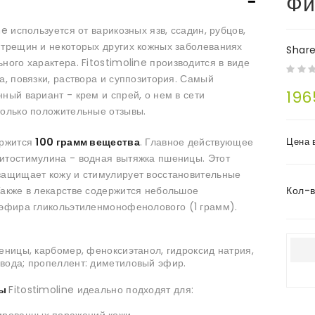
Фи
ne используется от варикозных язв, ссадин, рубцов,
 трещин и некоторых других кожных заболеваниях
Shar
ного характера.
Fitostimoline производится в виде
а, повязки, раствора и суппозитория. Самый
196
ный вариант - крем и спрей, о нем в сети
только положительные отзывы.
ержится
100 грамм вещества
. Главное действующее
Цена 
итостимулина - водная вытяжка пшеницы. Этот
защищает кожу и стимулирует восстановительные
Также в лекарстве содержится небольшое
Кол-
эфира гликольэтиленмонофенолового (1 грамм).
еницы, карбомер, феноксиэтанол, гидроксид натрия,
вода;
пропеллент: диметиловый эфир.
ты
Fitostimoline идеально подходят для: