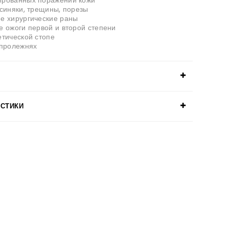
рованных поражений кожи
 синяки, трещины, порезы
е хирургические раны
е ожоги первой и второй степени
етической стопе
 пролежнях
ИСТИКИ