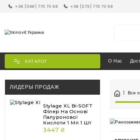
+38 (098) 770 70 68
+38 (073) 770 70 68
О Нас
Дос
КАТАЛОГ
ЛИДЕРЫ ПРОДАЖ
Вся 
Stylage XL Bi-SOFT
Філер На Основі
Гіалуронової
Кислоти 1 Мл 1 Шт
3447 ₴