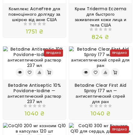
Комплекс AcneFree для
Крем Triderma Eczema
повноцінного долгяду за
для быстрого
шкірою від акне США
заживления кожи лица и
тела США
1751 ₴
824 ₴
ПРОДАНО
ПРОДАНО
Betadine Antiseptic 10%
Betadine Clear First Aid
Povidone-Iodine —
Spray 177 мл —
антисептический раствор
антисептический спрей
237 мл
для ран
1040 ₴
1040 ₴
ПРОДАНО