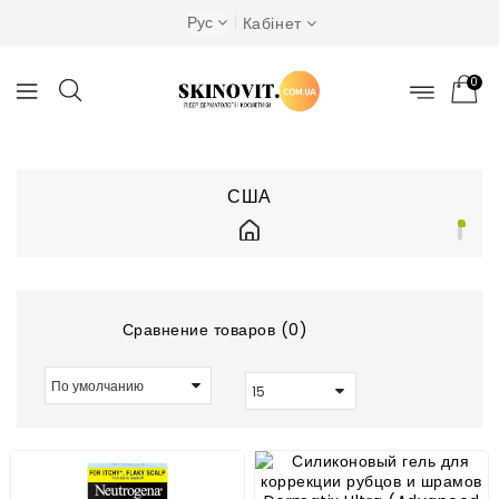
Рус
Кабінет
0
США
Бренды
США
Сравнение товаров (0)