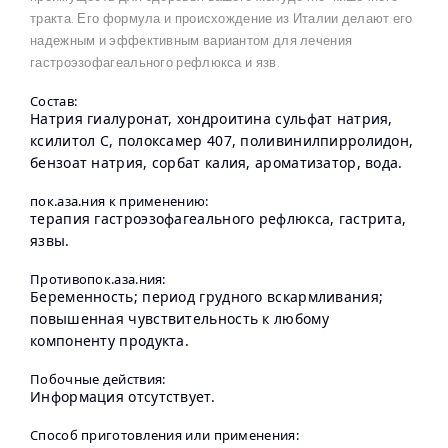
тракта. Его формула и происхождение из Италии делают его
надежным и эффективным вариантом для лечения
гастроэзофагеального рефлюкса и язв.
Состав:
Натрия гиалуронат, хондроитина сульфат натрия,
ксилитол С, полоксамер 407, поливинилпирролидон,
бензоат натрия, сорбат калия, ароматизатор, вода.
пок.аза.ния к применению:
терапия гастроэзофагеального рефлюкса, гастрита,
язвы.
Противопок.аза.ния:
Беременность; период грудного вскармливания;
повышенная чувствительность к любому
компоненту продукта.
Побочные действия:
Информация отсутствует.
Способ приготовления или применения: