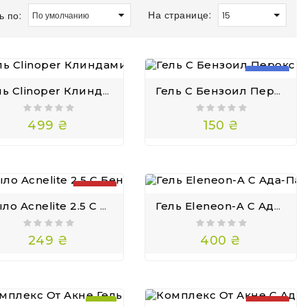
На странице:
ь по:
НОВИНКА
Гель Clinoper Клиндамицин 1 И Бензоил Пероксид 5 Benzoxin Дуак 25г
Гель С Бензоил Пероксидом Для Проблемной Кожи Benzoster Benzoyl Peroxide 2.5% Gel Alister 30 Г
499 ₴
150 ₴
ПРОДАНО
Мыло Acnelite 2.5 С Бензоил Пероксидом Perolite
Гель Eleneon-A С Ада-Пале-Ном Для Очищения Кожи 20 Г
249 ₴
400 ₴
— 17%
ПРОДАНО