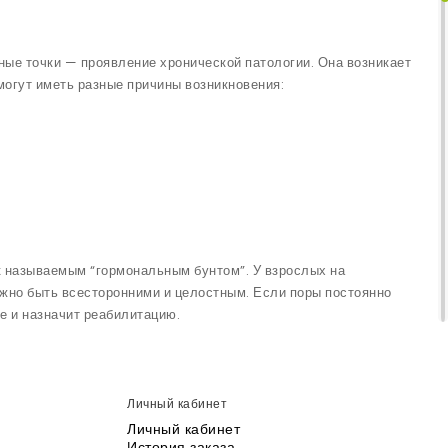
ные точки — проявление хронической патологии. Она возникает
могут иметь разные причины возникновения:
к называемым “гормональным бунтом”. У взрослых на
жно быть всесторонними и целостным. Если поры постоянно
е и назначит реабилитацию.
Личный кабинет
т:
Личный кабинет
История заказа