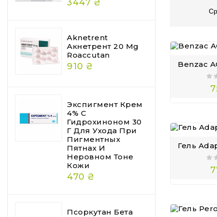
3447 ₴
Ср
Aknetrent
Акнетрент 20 Mg
Roaccutan
910 ₴
7
Экспигмент Крем
4% С
Гидрохиноном 30
Г Для Ухода При
Пигментных
Пятнах И
Неровном Тоне
Кожи
7
470 ₴
Псоркутан Бета