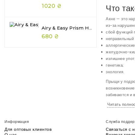
1020 ₴
Что так
Акне — это на
из-за нарушен
Airy & Easy Prism Hair Gelee — Глянцеве Желе Для Волосся З Ефектом Wet Hair
сбой функций 
680 ₴
неправильный 
аллергические
желудочно-ки
излишнее упот
генетика;
экология.
Прыщи у подро
возникновение
забиваются и 
Читать полно
Чем ма
Информация
Служба поддер
Ни одна мазь о
Для оптовых клиентов
Связаться с 
отказаться от 
О нас
Возврат това