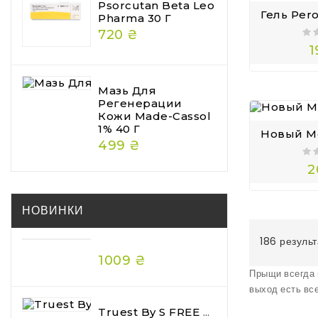
Psorcutan Beta Leo
Pharma 30 Г
720 ₴
1
Мазь Для
Регенерации
Кожи Made-Cassol
1% 40 Г
499 ₴
2
НОВИНКИ
186 результ
1009 ₴
Прыщи всегда 
выход есть вс
Truest By S FREE Acid & Heat Care Hair Mask Premium 180 Г — Преміальна Відновлювальна Маска Для Волосся