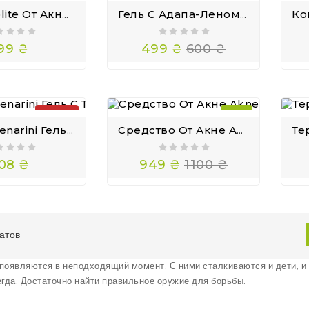
Гель Perolite От Акне Клиндамицин И Бензоил Пероксид 30г Зеркалин
Гель С Адапа-Леном Eleneon - A И С Трети-Ноином 0.05 Eleneon Plus
99 ₴
499 ₴
600 ₴
ПРОДАНО
— 14%
Новый Menarini Гель С Третиноином Tretilite 0,1 Для Очищения Кожи 30 Г
Средство От Акне Akne-Trent 20 И Третиноин Eleneon 0.025
08 ₴
949 ₴
1100 ₴
атов
появляются в неподходящий момент. С ними сталкиваются и дети, и м
егда. Достаточно найти правильное оружие для борьбы.