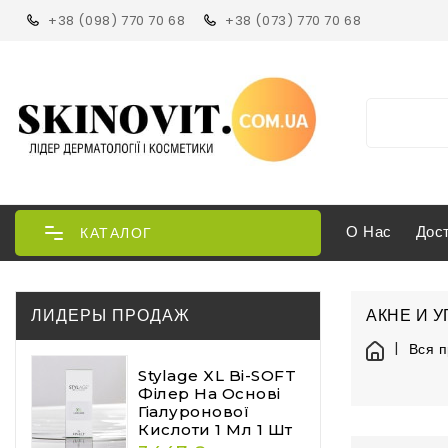
+38 (098) 770 70 68
+38 (073) 770 70 68
О Нас
Дос
КАТАЛОГ
ЛИДЕРЫ ПРОДАЖ
АКНЕ И У
Вся 
Stylage XL Bi-SOFT
Філер На Основі
Гіалуронової
Кислоти 1 Мл 1 Шт