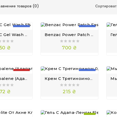
Сортироват
авнение товаров (0)
НОВИНКА
НОВИНКА
Benzac AC Gel Wash 5% Гель Для Умывания С Бензоил Пероксидом От Акне, 100 Мл
Benzac Power Patch Fast Fix Патчи От Высыпаний С Салициловой Кислотой, 12 Шт
50 ₴
700 ₴
ПРОДАНО
НОВИНКА
Гель Adapalene (Адапален, Дифферин) От Прыщей И Морщин 0.1%
Крем С Третиноином 0,05% Для Проблемной Кожи С Акне Tretin Cream Alister 20 Г
72 ₴
215 ₴
— 17%