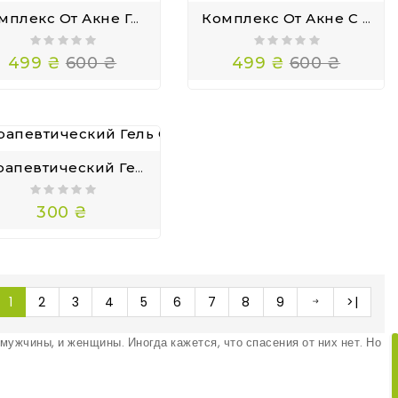
Комплекс От Акне Гель С Адапа-Леном И Трети-Ноином 0.025 Eleneon
Комплекс От Акне С Адапа-Леном Eleneon-A И Трети-Ноином Eleneon Max
— 17%
499 ₴
600 ₴
499 ₴
600 ₴
Терапевтический Гель От Акне Перекись Бензоила Perolite 5 Gel 30г С Дозатором
300 ₴
1
2
3
4
5
6
7
8
9
>|
ужчины, и женщины. Иногда кажется, что спасения от них нет. Но