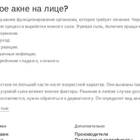
ое акне на лице?
рушение функционирования организма, которое требует лечения. Чер
ия процесса выработки кожного сала. Угревая сыпь, болючие прыщи 
гормонов;
уход;
 реакции;
шечные инфекции;
ребление сладкого, соленого;
стков по большей части носят возрастной характер. Они вызваны та
 угревой сыпи влияют многие факторы. Решение в любом случае дол
воспаляются, нужно обратиться к дерматологу. Он определит вид акн
стью
зать прыщи на лице?
жки
Дополнительно
т акне не поможет, если не поменять привычки. Косметологи советую
нами
Производители
некачественной косметики;
ра
Подарочные сертификаты